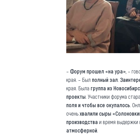
–
Форум прошел «на ура»
, – го
края. – Был
полный зал
.
Заинтер
края. Была
группа из Новосибир
проекты
. Участники форума стар
поля и чтобы все окупалось
. Он
очень
хвалили сыры «Солоновки
производства
и время выдержки к
атмосферной
.