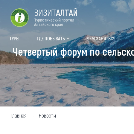
ВИЗИТ
АЛТАЙ
Туристический портал
Алтайского края
Форум VISIT ALTAI
Цвет
ТУРЫ
ГДЕ ПОБЫВАТЬ
ЧЕМ ЗАНЯТЬСЯ
Четвертый форум по сельско
Туры
Где
Объек
Объек
Объек
Топ т
Для м
Главная
Новости