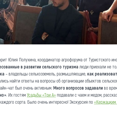
ворит Юлия Полухина, координатор агрофорума от Туристского и
есованные в развитии сельского туризма
люди приехали не то
ска
– владельцы сельхозземель, размышляющие,
как реализоват
ались найти ответы на вопросы об организации объектов сельско
лайн-чат был очень активным.
Много вопросов задавали
во врем
но»
. Их гостям
Усадьбы «Три А»
подавали с чаем и медом, расск
аждого сорта. Было очень интересно! Экскурсия по
«Кержацким