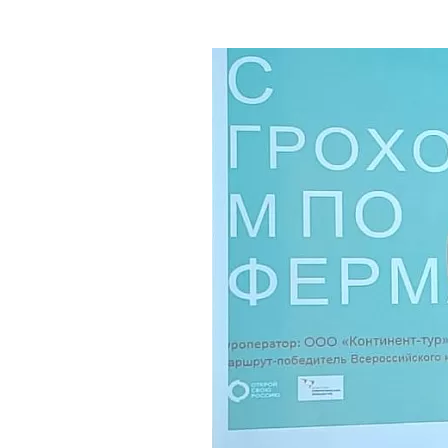
Где поесть
Кар
Нов
Рестораны
Кафе
Что 
Придорожные кафе
Другие рубрики
О нас
Реестр туроператоров
Алтайского края
Реестр туристических
агентств Алтайского края