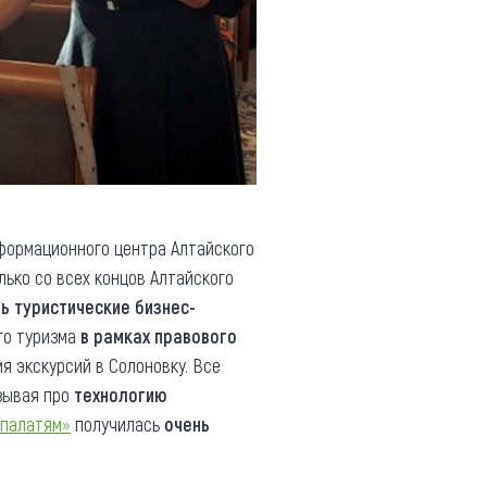
нформационного центра Алтайского
лько со всех концов Алтайского
ь туристические бизнес-
го туризма
в рамках правового
я экскурсий в Солоновку. Все
азывая про
технологию
 палатям»
получилась
очень