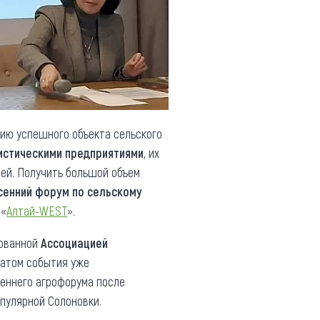
ию успешного объекта сельского
истическими предприятиями
, их
ей. Получить большой объем
сенний форум по сельскому
 «
Алтай-WEST
».
зованной
Ассоциацией
матом события уже
сеннего агрофорума после
пулярной Солоновки.