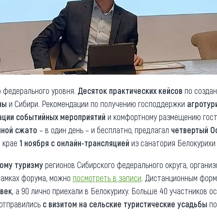
о федерального уровня.
Десяток практических кейсов
по создан
ны
и Сибири. Рекомендации по получению господдержки
агротур
ации событийных мероприятий
и комфортному размещению гост
нной сжато
– в один день – и бесплатно, предлагал
четвертый О
м крае
1 ноября с онлайн-трансляцией
из санатория Белокурихи
ому туризму
регионов Сибирского федерального округа, органи
рамках форума, можно
посмотреть в записи
. Дистанционным фор
овек
, а 90 лично приехали в Белокуриху. Больше 40 участников о
 отправились
с визитом на сельские туристические усадьбы
по