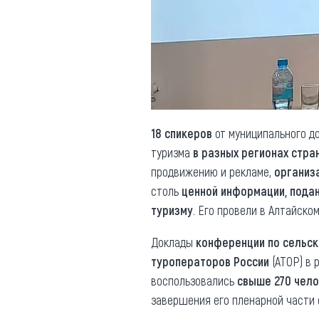
Обращения граждан
Противодействие коррупции
18 спикеров
от муниципального д
туризма
в разных регионах стра
продвижению и рекламе,
организ
столь
ценной информации, пода
туризму
. Его провели в Алтайско
Доклады
конференции по сельск
туроператоров России
(АТОР) в 
воспользовались
свыше 270 чел
завершения его пленарной части