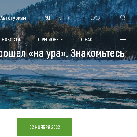
Автотуризм
RU
EN
DE
Алтайская зимовка
НОВОСТИ
О РЕГИОНЕ
О НАС
рошел «на ура». Знакомьтесь
Где остановиться
Санатории
Гостиницы, отели
Коттеджи, базы
Сельские усадьбы
Мотели, придорожные отели
02 НОЯБРЯ 2022