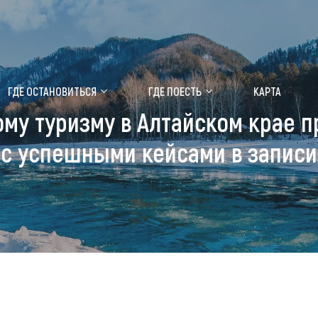
ение маральника
Медицинский форум
ГДЕ ОСТАНОВИТЬСЯ
ГДЕ ПОЕСТЬ
КАРТА
му туризму в Алтайском крае п
 побывать
Чем заняться
с успешными кейсами в записи
ты природы
Календарь событий
ты истории и культуры
Аудиогид
ты развлечений
Мой маршрут
уристических мест
аломобильных граждан