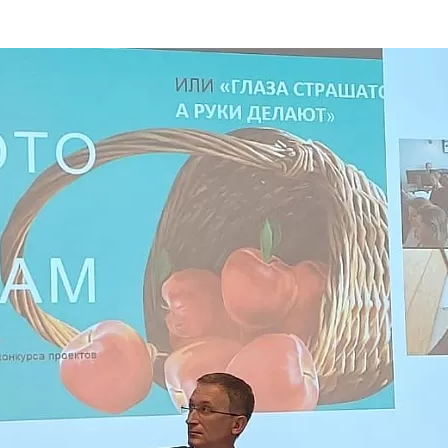
та
О регионе
ости
Общая информация
Как добраться
привезти (сувениры)
Люди, прославившие Ал
Карты и буклеты