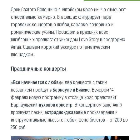
День Святого Валентина в Алтайском крае нынче отмечают
Что привезти (сувениры)
относительно камерно. В афишах фигурирует пара
О регионе
городских концертов о любви, караоке-вечеринка и
романтические ужины. Продолжить праздник всех
Коллекция впечатлений
влюбленных предлагают уикендом Love Story в предгорьях
Алтая. Сделаем короткий экскурс по тематическим
Другие рубрики
площадкам.
Праздничные концерты
«
Все начинается с любви
»: два концерта с таким
названием пройдут
в Барнауле и Бийске
. Вечером 14
февраля новую программу в столице края представит
Барнаульский
духовой оркестр
. В концертном зале АлтГУ
прозвучат песни,
эстрадно-джазовые
произведения и
инструментальные пьесы о любви. Цена билетов – от 200 до
250 руб.