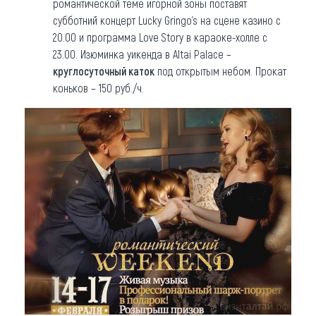
романтической теме игорной зоны поставят
субботний концерт Lucky Gringo's на сцене казино с
20.00 и программа Love Story в караоке-холле с
23.00. Изюминка уикенда в Altai Palace –
круглосуточный каток
под открытым небом. Прокат
коньков – 150 руб./ч.