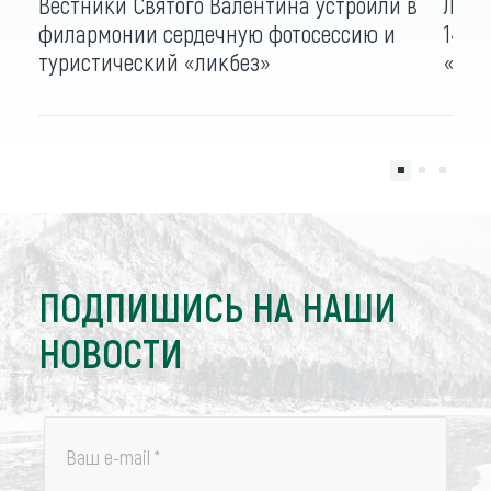
Вестники Святого Валентина устроили в
Лес 
филармонии сердечную фотосессию и
14 ф
туристический «ликбез»
«вал
ПОДПИШИСЬ НА НАШИ
НОВОСТИ
Ваш e-mail
*