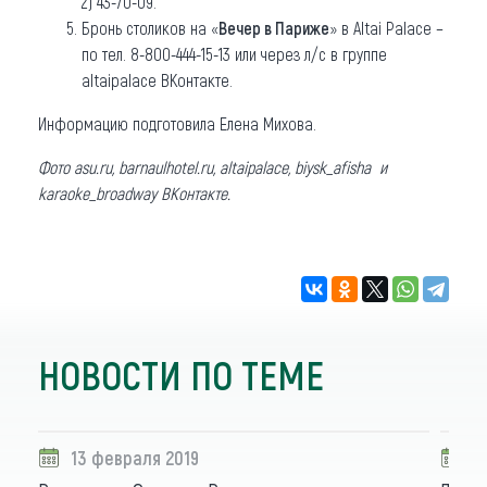
2) 43-70-09.
Бронь столиков на «
Вечер в Париже
» в Altai Palace –
по тел. 8-800-444-15-13 или через л/с в группе
altaipalace ВКонтакте.
Информацию подготовила Елена Михова.
Фото asu.ru, barnaulhotel.ru, altaipalace, biysk_afisha и
karaoke_broadway ВКонтакте.
НОВОСТИ ПО ТЕМЕ
13 февраля 2019
1