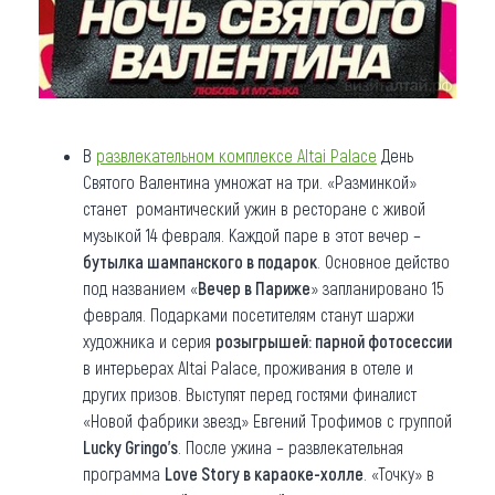
В
развлекательном комплексе Altai Palace
День
Святого Валентина умножат на три. «Разминкой»
станет романтический ужин в ресторане с живой
музыкой 14 февраля. Каждой паре в этот вечер –
бутылка шампанского в подарок
. Основное действо
под названием «
Вечер в Париже
» запланировано 15
февраля. Подарками посетителям станут шаржи
художника и серия
розыгрышей: парной фотосессии
в интерьерах Altai Palace, проживания в отеле и
других призов. Выступят перед гостями финалист
«Новой фабрики звезд» Евгений Трофимов с группой
Lucky Gringo's
. После ужина – развлекательная
программа
Love Story в караоке-холле
. «Точку» в