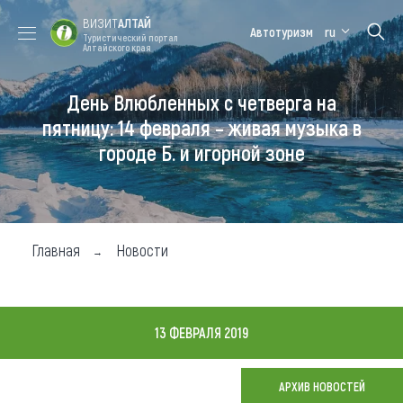
ВИЗИТ
АЛТАЙ
Автотуризм
ru
Туристический портал
Алтайского края
День Влюбленных с четверга на
Форум VISIT
Цветение
Медицинский
Алтайская
ALTAI
маральника
форум
зимовка
пятницу: 14 февраля – живая музыка в
городе Б. и игорной зоне
Туры
Где побывать
Чем заняться
Главная
Новости
Где остановиться
Где поесть
13 ФЕВРАЛЯ 2019
Карта
АРХИВ НОВОСТЕЙ
Новости