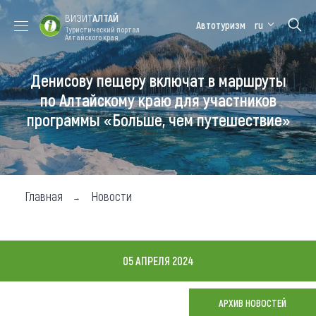
ВИЗИТ
АЛТАЙ
Автотуризм
ru
Туристический портал
Алтайского края
Денисову пещеру включат в маршруты
Форум VISIT
Цветение
Медицинский
Алтайская
ALTAI
маральника
форум
зимовка
по Алтайскому краю для участников
программы «Больше, чем путешествие»
Туры
Где побывать
Чем заняться
Главная
Новости
Где остановиться
Где поесть
05 АПРЕЛЯ 2024
Карта
АРХИВ НОВОСТЕЙ
Новости