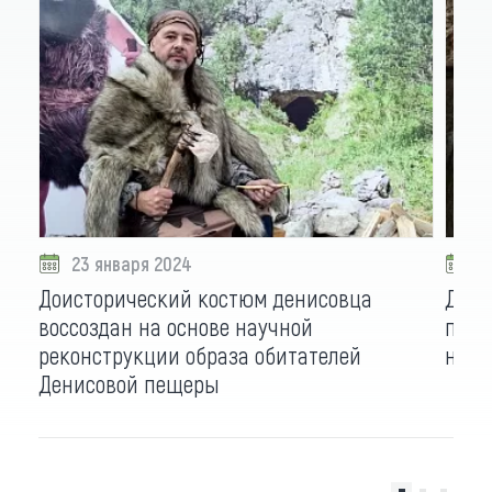
23 января 2024
2
Доисторический костюм денисовца
Дени
воссоздан на основе научной
пред
реконструкции образа обитателей
насл
Денисовой пещеры