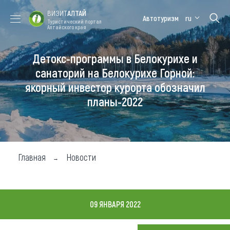
ВИЗИТ
АЛТАЙ
Автотуризм
ru
Туристический портал
Алтайского края
Детокс-программы в Белокурихе и
Форум VISIT
Цветение
Медицинский
Алтайская
ALTAI
маральника
форум
зимовка
санаторий на Белокурихе Горной:
якорный инвестор курорта обозначил
Туры
планы-2022
Где побывать
Чем заняться
Где остановиться
Главная
Новости
Где поесть
Карта
09 ЯНВАРЯ 2022
Новости