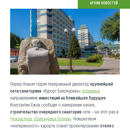
АРХИВ НОВОСТЕЙ
Что привезти (сувениры)
О регионе
Коллекция впечатлений
Другие рубрики
Перед Новым годом генеральный директор
крупнейшей
сети санаториев
«Курорт Белокуриха»
поделился
направлениями
инвестиций на ближайшее будущее
.
Константин Ежов сообщил о намерении начать
строительство очередного санатория
сети – на этот раз в
туркластере «Белокуриха Горная»
. Новшеством
«материнского» курорта станет проектирование
отеля с