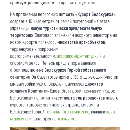
премиум-размещением
по профилю «детокс».
На протяжении нескольких лет
сеть «Курорт Белокуриха»
создает в 10 километрах от самой популярной на Алтае
здравницы
новую туристически привлекательную
территорию
. Благодаря вложениям якорного инвестора на
новом курорте появилось
множество арт-объектов
,
терренкуров к природным
достопримечательностям,
историко-архитектурный
и
спорткомплексы. Теперь пришла пора заняться
строительством
на Белокурихе Горной собственного
санатория
. Он будет готов принять 120 отдыхающих. Участок
для застройки уже определен, рассказал
директор
холдинга Константин Ежов
. Этот проект компании «Курорт
Белокуриха» пополнит
инвестпортфель резидентов
нового
курорта, которые занимаются строительством на
Белокурихе Горной
гостиничного комплекса
, клиники
крио-
медицины
и санатория
на тысячу мест
.