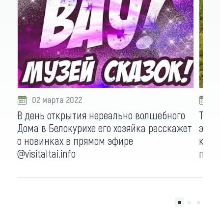
02 марта 2022
2
В день открытия нереально волшебного
Тиги
Дома в Белокурихе его хозяйка расскажет
экск
о новинках в прямом эфире
крас
@visitaltai.info
пом