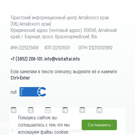
Туристский информационный центр Алтайского края
(ТИЦ Алтайского края)
Юридический адрес (почтовый адрес): 656043, Алтайский
край, г. Барнаул, просп. Красноармейский, 16а
ИНН 2225223458 КПП 222501001 ОГРН 1212200029612
+7 (3852) 206-101
,
info@visitaltai.info
Если заметили в тексте опечатку, выделите её и нажмите
Ctrl+Enter
null
Пользуясь сайтом, вы
соглашаетесь с тем, что мы
Соглашаюсь
© 2026 «visitaltai» Все права защищены.
используем файлы cookies.