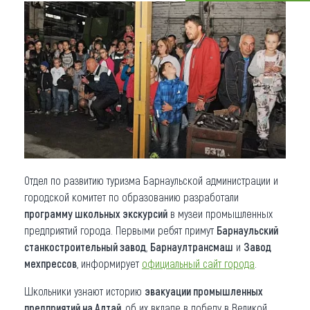
Что привезти (сувениры)
О регионе
Коллекция впечатлений
Другие рубрики
Отдел по развитию туризма Барнаульской администрации и
городской комитет по образованию разработали
программу школьных экскурсий
в музеи промышленных
предприятий города. Первыми ребят примут
Барнаульский
станкостроительный завод
,
Барнаултрансмаш
и
Завод
мехпрессов
, информирует
официальный сайт города
.
Школьники узнают историю
эвакуации промышленных
предприятий на Алтай
, об их вкладе в победу в Великой