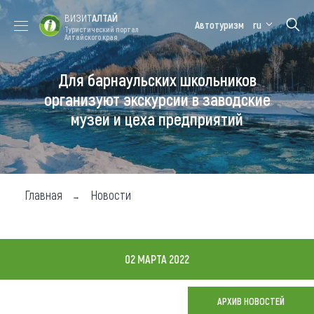
ВИЗИТ
АЛТАЙ
Автотуризм
ru
Туристический портал
Алтайского края
Для барнаульских школьников
Форум VISIT
Цветение
Медицинский
Алтайская
ALTAI
маральника
форум
зимовка
организуют экскурсии в заводские
музеи и цеха предприятий
Туры
Где побывать
Чем заняться
Главная
Новости
Где остановиться
Где поесть
02 МАРТА 2022
Карта
АРХИВ НОВОСТЕЙ
Новости