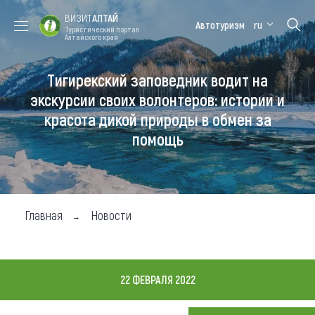
ВИЗИТ
АЛТАЙ
Автотуризм
ru
Туристический портал
Алтайского края
Тигирекский заповедник водит на
Форум VISIT
Цветение
Медицинский
Алтайская
ALTAI
маральника
форум
зимовка
экскурсии своих волонтеров: истории и
красота дикой природы в обмен за
Туры
помощь
Где побывать
Чем заняться
Где остановиться
Главная
Новости
Где поесть
Карта
22 ФЕВРАЛЯ 2022
Новости