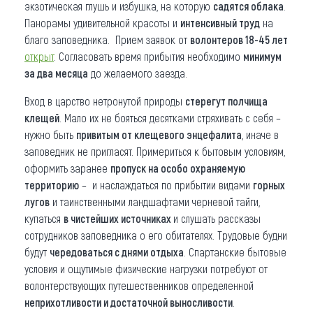
экзотическая глушь и избушка, на которую
садятся облака
.
Панорамы удивительной красоты и
интенсивный труд
на
благо заповедника. Прием заявок от
волонтеров 18-45 лет
открыт
. Согласовать время прибытия необходимо
минимум
за два месяца
до желаемого заезда.
Вход в царство нетронутой природы
стерегут полчища
клещей
. Мало их не бояться десятками стряхивать с себя –
нужно быть
привитым от клещевого энцефалита
, иначе в
заповедник не пригласят. Примериться к бытовым условиям,
оформить заранее
пропуск на особо охраняемую
территорию
– и наслаждаться по прибытии видами
горных
лугов
и таинственными ландшафтами черневой тайги,
купаться
в чистейших источниках
и слушать рассказы
сотрудников заповедника о его обитателях. Трудовые будни
будут
чередоваться с днями отдыха
. Спартанские бытовые
условия и ощутимые физические нагрузки потребуют от
волонтерствующих путешественников определенной
неприхотливости и достаточной выносливости
.