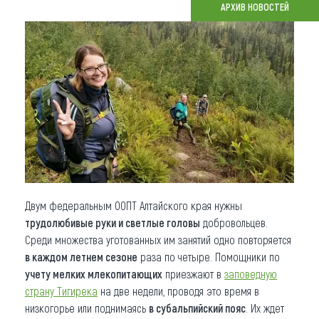
АРХИВ НОВОСТЕЙ
Что привезти (сувениры)
О регионе
Коллекция впечатлений
Другие рубрики
Двум федеральным ООПТ Алтайского края нужны
трудолюбивые руки и светлые головы
добровольцев.
Среди множества уготованных им занятий одно повторяется
в каждом летнем сезоне
раза по четыре. Помощники по
учету мелких млекопитающих
приезжают в
заповедную
страну Тигирека
на две недели, проводя это время в
низкогорье или поднимаясь
в субальпийский пояс
. Их ждет