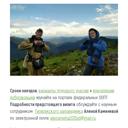
Сроки заездов
,
варианты трудового участия
и
впечатления
добровольцев
изучайте на портале федеральных ООПТ.
Подробности предстоящего визита
обсуждайте с научным
сотрудником
Тигирекского заповедника
Аленой Каменевой
по электронной почте
alenameha2013xd@mail.ru
.