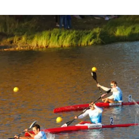
та
О регионе
ости
Общая информация
Как добраться
привезти (сувениры)
Люди, прославившие Ал
Карты и буклеты