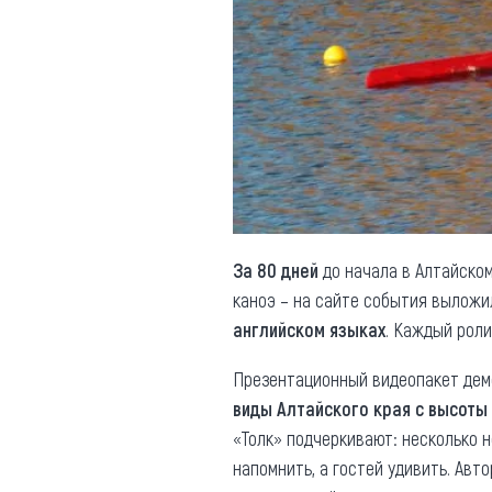
Обращения граждан
Противодействие коррупции
За 80 дней
до начала в Алтайско
каноэ – на сайте события вылож
английском языках
. Каждый рол
Презентационный видеопакет де
виды Алтайского края с высоты
«Толк» подчеркивают: несколько 
напомнить, а гостей удивить. Авт