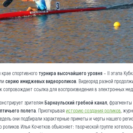
м крае спортивного
турнира высочайшего уровня
– II этапа Куб
или
серию имиджевых видеороликов
. Видеоряд разной продолж
ик сопровождает ссылка для воспроизведения в электронных мед
монстрирует зрителям
Барнаульский гребной канал
, фрагменты
 птичьего полета
. Приоткрывая
историю создания роликов
, жур
недель они подбирали характерные приметы и черты нашего регио
ор роликов Илья Кочетков объясняет: творческой группе хотелось