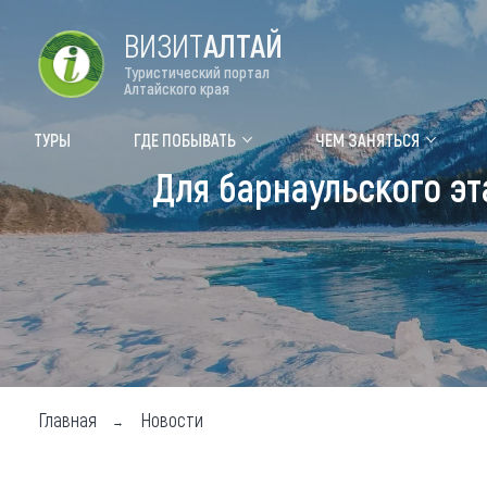
ВИЗИТ
АЛТАЙ
Туристический портал
Алтайского края
Форум VISIT ALTAI
Цвет
ТУРЫ
ГДЕ ПОБЫВАТЬ
ЧЕМ ЗАНЯТЬСЯ
Для барнаульского эт
Туры
Где
Объек
Объек
Объек
Топ т
Для м
Главная
Новости