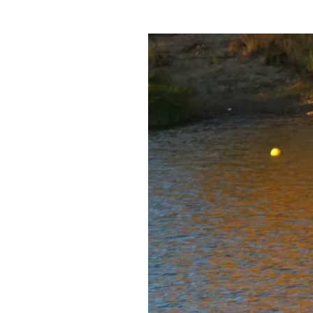
Где поесть
Кар
Нов
Рестораны
Кафе
Что 
Придорожные кафе
Другие рубрики
О нас
Реестр туроператоров
Алтайского края
Реестр туристических
агентств Алтайского края