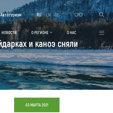
Автотуризм
RU
EN
DE
Алтайская зимовка
НОВОСТИ
О РЕГИОНЕ
О НАС
йдарках и каноэ сняли
Где остановиться
Санатории
Гостиницы, отели
Коттеджи, базы
Сельские усадьбы
Мотели, придорожные отели
03 МАРТА 2021