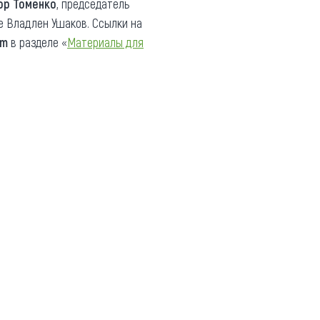
ор Томенко
, председатель
е Владлен Ушаков. Ссылки на
om
в разделе «
Материалы для