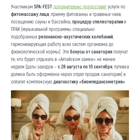
Участникам
SPA-FEST
дополнительно предоставят
услуги по
фитомассажу лица
, приему фитованны и травяных чаев,
посещению сауны и бассейна,
процедур спелеотерапии
и
ПРАК (музыкальной программы специально
подобранных
резонансно-акустических колебаний
,
гармонизирующих работу всех систем организма до
физиологической нормы). Эти
бонусы от санатория
получат
те, кто будет отдыхать в «Алтайском замке» не менее
недели (даты заездов –
с 28 августа по 10 сентября
, путевка
должна быть оформлена через отдел продаж санатория) и
оплатит комплексную
диагностику «биомпедансометрия»
.