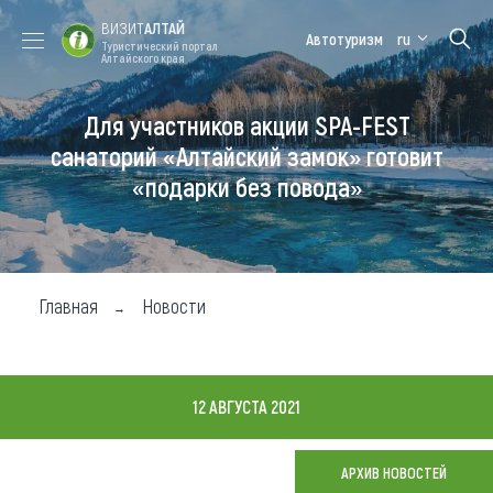
ВИЗИТ
АЛТАЙ
Автотуризм
ru
Туристический портал
Алтайского края
Для участников акции SPA-FEST
Форум VISIT
Цветение
Медицинский
Алтайская
ALTAI
маральника
форум
зимовка
санаторий «Алтайский замок» готовит
«подарки без повода»
Туры
Где побывать
Чем заняться
Главная
Новости
Где остановиться
Где поесть
12 АВГУСТА 2021
Карта
АРХИВ НОВОСТЕЙ
Новости