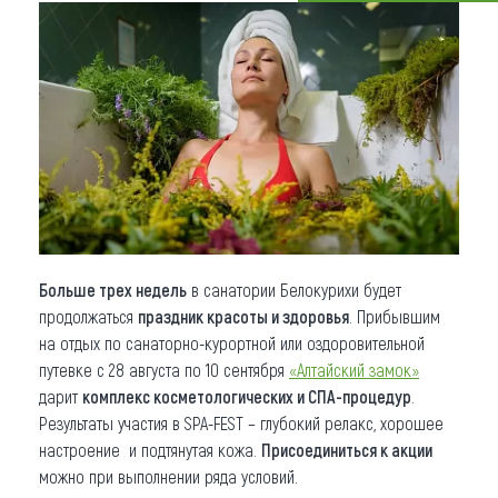
Что привезти (сувениры)
О регионе
Коллекция впечатлений
Другие рубрики
Больше трех недель
в санатории Белокурихи будет
продолжаться
праздник красоты и здоровья
. Прибывшим
на отдых по санаторно-курортной или оздоровительной
путевке с 28 августа по 10 сентября
«Алтайский замок»
дарит
комплекс косметологических и СПА-процедур
.
Результаты участия в SPA-FEST – глубокий релакс, хорошее
настроение и подтянутая кожа.
Присоединиться к акции
можно при выполнении ряда условий.