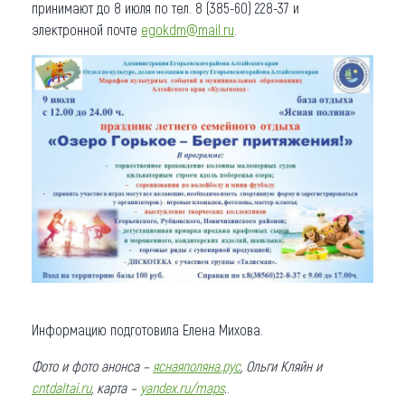
принимают до 8 июля по тел. 8 (385-60) 228-37 и
электронной почте
egokdm@mail.ru
.
Информацию подготовила Елена Михова.
Фото и фото анонса –
яснаяполяна.рус
, Ольги Кляйн и
cntdaltai.ru
, карта –
yandex.ru/maps
.
.