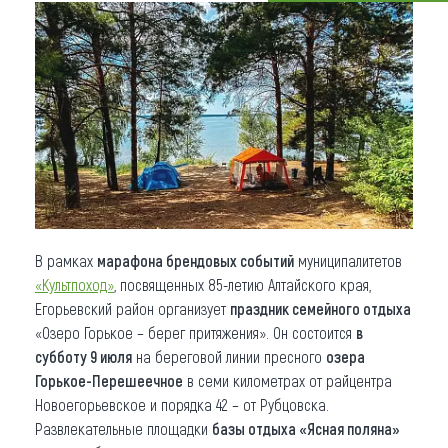
Что привезти (сувениры)
О регионе
Коллекция впечатлений
Другие рубрики
В рамках
марафона брендовых событий
муниципалитетов
«Культпоход»
, посвященных 85-летию Алтайского края,
Егорьевский район организует
праздник семейного отдыха
«Озеро Горькое – берег притяжения». Он состоится
в
субботу 9 июля
на береговой линии пресного
озера
Горькое-Перешеечное
в семи километрах от райцентра
Новоегорьевское и порядка 42 – от Рубцовска.
Развлекательные площадки
базы отдыха «Ясная поляна»