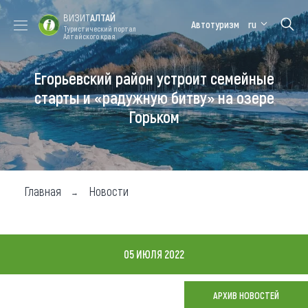
ВИЗИТ
АЛТАЙ
Автотуризм
ru
Туристический портал
Алтайского края
Егорьевский район устроит семейные
Форум VISIT
Цветение
Медицинский
Алтайская
ALTAI
маральника
форум
зимовка
старты и «радужную битву» на озере
Горьком
Туры
Где побывать
Чем заняться
Главная
Новости
Где остановиться
Где поесть
05 ИЮЛЯ 2022
Карта
АРХИВ НОВОСТЕЙ
Новости