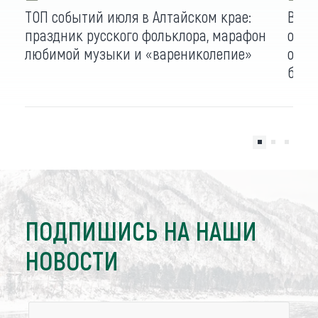
ТОП событий июля в Алтайском крае:
В ро
праздник русского фольклора, марафон
объя
любимой музыки и «варениколепие»
опуб
буде
ПОДПИШИСЬ НА НАШИ
НОВОСТИ