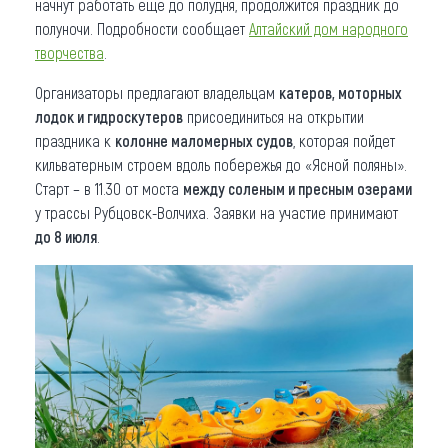
начнут работать еще до полудня, продолжится праздник до
полуночи. Подробности сообщает
Алтайский дом народного
творчества
.
Организаторы предлагают владельцам
катеров, моторных
лодок и гидроскутеров
присоединиться на открытии
праздника к
колонне маломерных судов
, которая пойдет
кильватерным строем вдоль побережья до «Ясной поляны».
Старт – в 11.30 от моста
между соленым и пресным озерами
у трассы Рубцовск-Волчиха. Заявки на участие принимают
до 8 июля
.