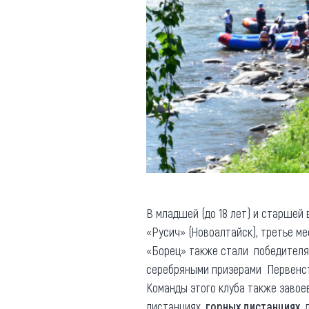
В младшей (до 18 лет) и старшей
«Русич» (Новоалтайск), третье м
«Борец» также стали победител
серебряными призерами Первенст
Команды этого клуба также заво
дистанциях,
горных дистанциях
,