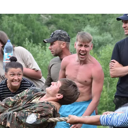
та
О регионе
ости
Общая информация
Как добраться
привезти (сувениры)
Люди, прославившие Ал
Карты и буклеты