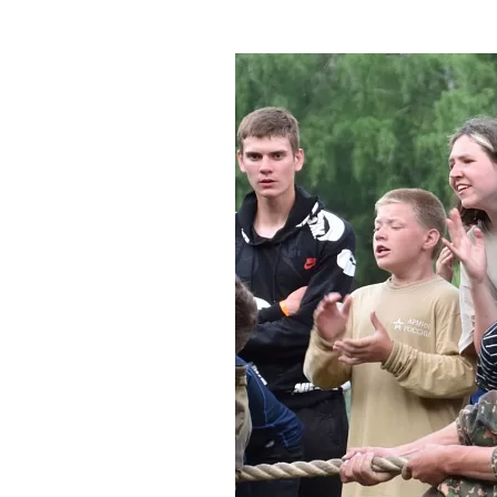
Где поесть
Кар
Нов
Рестораны
Кафе
Что 
Придорожные кафе
Другие рубрики
О нас
Реестр туроператоров
Алтайского края
Реестр туристических
агентств Алтайского края