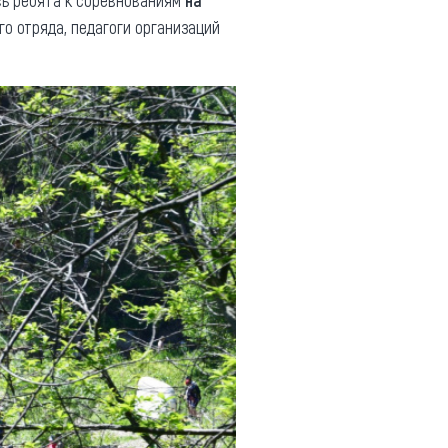
сь ребята к соревнованиям
на
го отряда, педагоги организаций