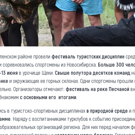
моленском районе провели
фестиваль туристских дисциплин
сред
и соревновались спортсмены из Новосибирска.
Больше 300 чел
-13 июня
в урочище Щеки.
Свыше полутора десятков команд
на
анке
и окружающих ее горных склонах. Одни спортсмены прошли
тельно. Организаторы отмечают:
фестиваль на реке Песчаной
вн
 Знакомим
с основными его итогами
.
ись в туристско-спортивных дисциплинах
в природной среде
и п
рамме
. Наряду с воспитанниками турклубов к событию присоеди
образовательных организаций региона. Для них перед началом 