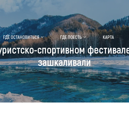
ение маральника
Медицинский форум
ГДЕ ОСТАНОВИТЬСЯ
ГДЕ ПОЕСТЬ
КАРТА
уристско-спортивном фестивал
 побывать
Чем заняться
зашкаливали
ты природы
Календарь событий
ты истории и культуры
Аудиогид
ты развлечений
Мой маршрут
уристических мест
аломобильных граждан