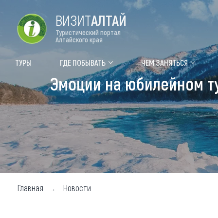
ВИЗИТ
АЛТАЙ
Туристический портал
Алтайского края
Форум VISIT ALTAI
Цвет
ТУРЫ
ГДЕ ПОБЫВАТЬ
ЧЕМ ЗАНЯТЬСЯ
Эмоции на юбилейном т
Туры
Где
Объек
Объек
Объек
Топ т
Для м
Главная
Новости