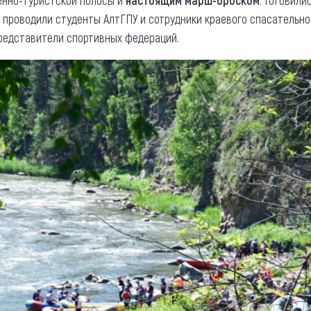
енно-туристской полосы и
настоящим марш-броском
. Готовили
х проводили студенты АлтГПУ и сотрудники краевого спасательно
редставители спортивных федераций.