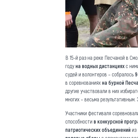
Обращения граждан
Противодействие коррупции
В 15-й раз на реке Песчаной в С
году
на водных дистанциях
с ним
судей и волонтеров – собралось
9
в соревнованиях
на бурной Песч
другие участвовали в них избира
многих – весьма результативным.
Участники фестиваля соревновал
способности
в конкурсной прог
патриотических объединений
из 