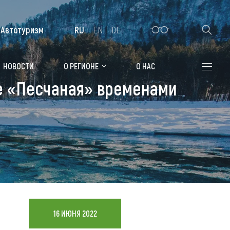
Автотуризм
RU
EN
DE
Алтайская зимовка
НОВОСТИ
О РЕГИОНЕ
О НАС
е «Песчаная» временами
Где остановиться
Санатории
Гостиницы, отели
Коттеджи, базы
Сельские усадьбы
Мотели, придорожные отели
16 ИЮНЯ 2022