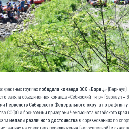
 возрастных группах
победила команда ВСК «Борец»
(Барнаул),
есто заняла объединенная команда «Сибирский тигр» (Барнаул – 
ями
Первенств Сибирского Федерального округа по рафтингу
ва ССФО и бронзовыми призерами Чемпионата Алтайского края 
евали
медали различного достоинства
в соревнованиях по спор
 дистанциях на средствах передвижения (велосипедной) и скалол