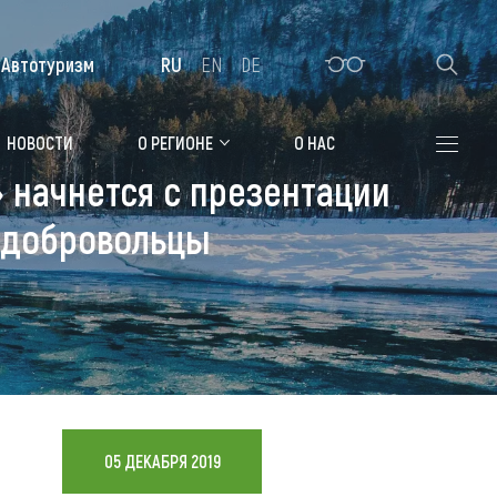
Автотуризм
RU
EN
DE
Алтайская зимовка
НОВОСТИ
О РЕГИОНЕ
О НАС
 начнется с презентации
Где остановиться
 добровольцы
Санатории
Гостиницы, отели
Коттеджи, базы
Сельские усадьбы
Мотели, придорожные отели
05 ДЕКАБРЯ 2019