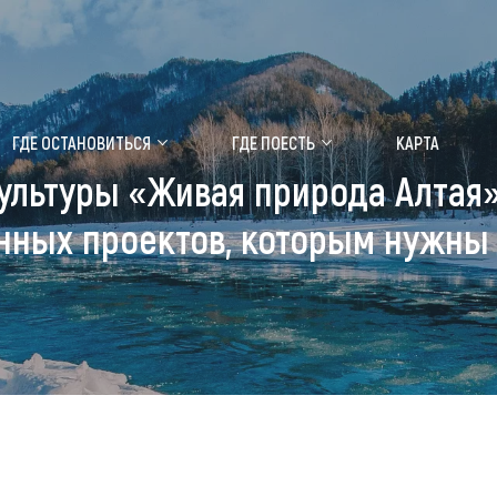
ение маральника
Медицинский форум
ГДЕ ОСТАНОВИТЬСЯ
ГДЕ ПОЕСТЬ
КАРТА
ультуры «Живая природа Алтая»
 побывать
Чем заняться
нных проектов, которым нужны
ты природы
Календарь событий
ты истории и культуры
Аудиогид
ты развлечений
Мой маршрут
уристических мест
аломобильных граждан