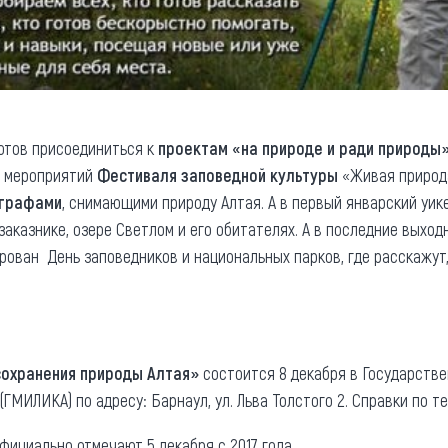
готов присоединиться к
проектам «на природе и ради природы
ии мероприятий
Фестиваля заповедной культуры
«Живая природа
ографами
, снимающими природу Алтая. А в первый январский уи
 заказнике, озере Светлом и его обитателях. А в последние вых
ован День заповедников и национальных парков, где расскажут,
сохранения природы Алтая»
состоится 8 декабря в Государстве
ГМИЛИКА) по адресу: Барнаул, ул. Льва Толстого 2. Справки по тел
фициально отмечают 5 декабря с 2017 года.