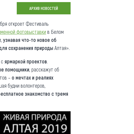
Коллекция впечатлений
АРХИВ НОВОСТЕЙ
Блог путешественника
кабря откроет Фестиваль
именной фотовыставки
в Белом
Видеогалерея
и,
узнавая что-то новое об
тай
Фотогалерея
для сохранения природы
Алтая».
 с
ярмаркой проектов
.
ые помощники
, расскажут об
ктов –
о мечтах и реалиях
шая будни волонтеров,
бесплатное знакомство с тремя