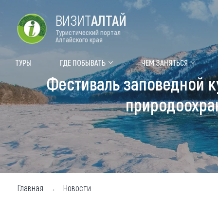
ВИЗИТ
АЛТАЙ
Туристический портал
Алтайского края
Форум VISIT ALTAI
Цвет
ТУРЫ
ГДЕ ПОБЫВАТЬ
ЧЕМ ЗАНЯТЬСЯ
Фестиваль заповедной к
Туры
Где
природоохра
Объек
Объек
Объек
Топ т
Для м
Главная
Новости