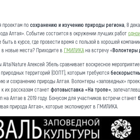
та
О регионе
ости
Общая информация
я проектам по
сохранению и изучению природы региона
, 8 де
ода Алтая». Событие состоится в окружении лучших работ
одно
Как добраться
привезти (сувениры)
е быть в курсе, где провести время с пользой в хорошей компани
Люди, прославившие Ал
я в новые места? Приходите в
ГМИЛИКА
на встречу «
Волонтеры 
Карты и буклеты
 AltaiNature Алексей Эбель сравнивает воскресное мероприятие
 природных территорий (ООПТ), которым требуются
бескорыстн
ию и сохранению природы Алтая. Волонтеры «заповедных» прое
 к их рассказам станет
фотовыставка «На тропе»
, запечатлев
 на Алтае в 2019 году. Бонусом для участников встречи станет
вая природа Алтая», которые экспонируют в ГМИЛИКА.