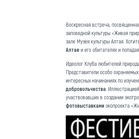
Где поесть
Кар
Нов
Рестораны
Воскресная встреча, посвященна
заповедной культуры «Живая прир
Кафе
Что 
зале Музея культуры Алтая. Хотит
Придорожные кафе
Алтае
и его обитателях и попада
Идеолог Клуба любителей природы
Представители особо охраняемых
интересных начинаниях по изучен
Другие рубрики
добровольчества
. Иллюстрацией
участвовавших в создании экотроп
О нас
фотовыставками
экопроекта «Жи
Реестр туроператоров
Алтайского края
Реестр туристических
агентств Алтайского края