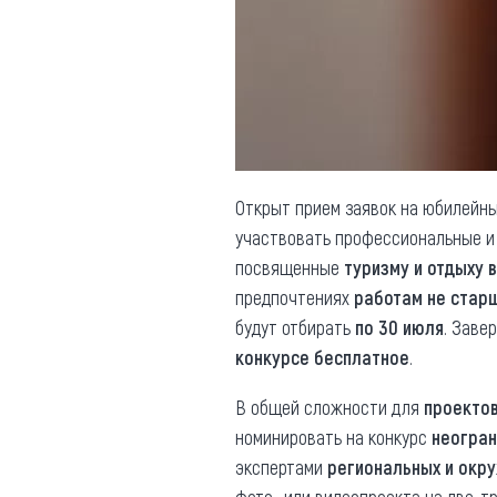
Обращения граждан
Противодействие коррупции
Открыт прием заявок на юбилейн
участвовать профессиональные 
посвященные
туризму и отдыху 
предпочтениях
работам не старш
будут отбирать
по 30 июля
. Зав
конкурсе бесплатное
.
В общей сложности для
проекто
номинировать на конкурс
неогран
экспертами
региональных и окр