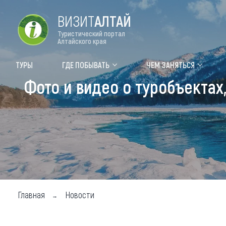
ВИЗИТ
АЛТАЙ
Туристический портал
Алтайского края
Форум VISIT ALTAI
Цвет
ТУРЫ
ГДЕ ПОБЫВАТЬ
ЧЕМ ЗАНЯТЬСЯ
Фото и видео о туробъектах
Туры
Где
Объек
Объек
Объек
Топ т
Для м
Главная
Новости