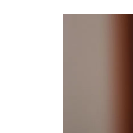
Где поесть
Кар
Нов
Рестораны
Кафе
Что 
Придорожные кафе
Другие рубрики
О нас
Реестр туроператоров
Алтайского края
Реестр туристических
агентств Алтайского края