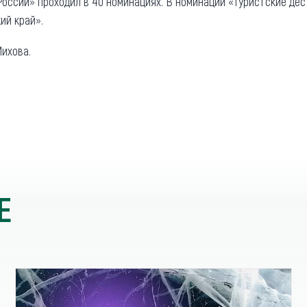
России» проходил в 40 номинациях. В номинации «Туристские де
ий край».
ихова.
Е