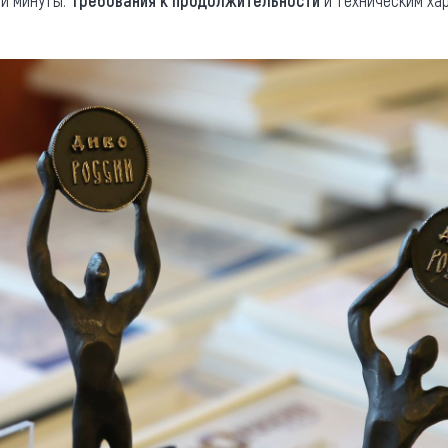
ри минуты.
Требования к продолжительности
и техническим ха