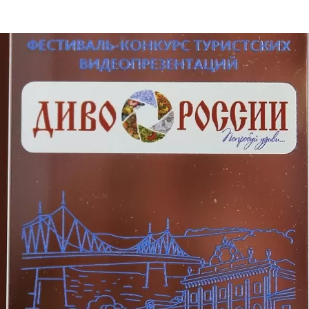
та
О регионе
ости
Общая информация
Как добраться
привезти (сувениры)
Люди, прославившие Ал
Карты и буклеты