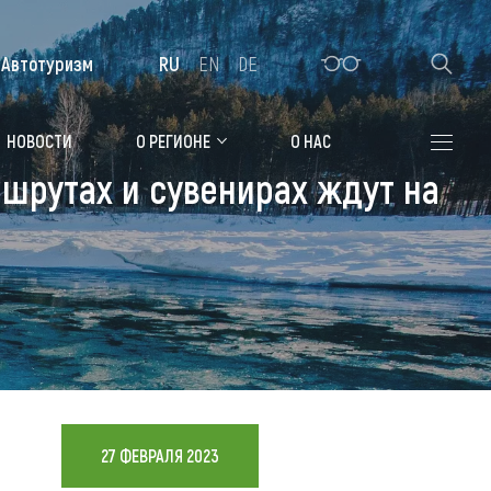
Автотуризм
RU
EN
DE
Алтайская зимовка
НОВОСТИ
О РЕГИОНЕ
О НАС
ршрутах и сувенирах ждут на
Где остановиться
Санатории
Гостиницы, отели
Коттеджи, базы
Сельские усадьбы
Мотели, придорожные отели
27 ФЕВРАЛЯ 2023