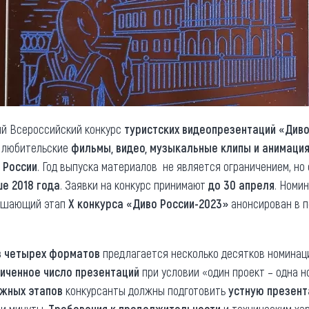
ый Всероссийский конкурс
туристских видеопрезентаций «Диво
и любительские
фильмы, видео, музыкальные клипы и анимаци
в России
. Год выпуска материалов не является ограничением, н
е 2018 года
. Заявки на конкурс принимают
до 30 апреля
. Номи
ершающий этап
Х конкурса «Диво России-2023»
анонсирован в п
в четырех форматов
предлагается несколько десятков номинац
иченное число презентаций
при условии «один проект – одна н
ужных этапов
конкурсанты должны подготовить
устную презен