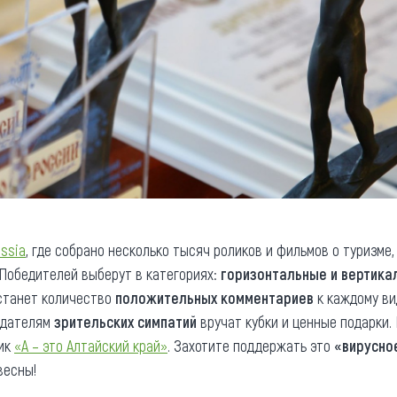
ssia
, где собрано несколько тысяч роликов и фильмов о туризме
 Победителей выберут в категориях:
горизонтальные и вертика
станет количество
положительных комментариев
к каждому вид
адателям
зрительских симпатий
вручат кубки и ценные подарки.
ик
«А – это Алтайский край»
. Захотите поддержать это
«вирусно
весны!