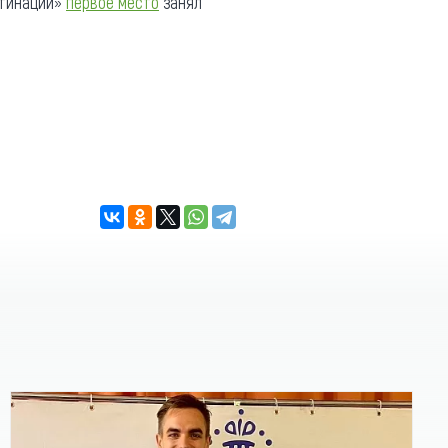
стинации»
первое место
занял