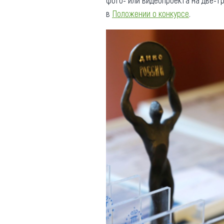
фото- или видеопроекта на две-т
в
Положении о конкурсе
.