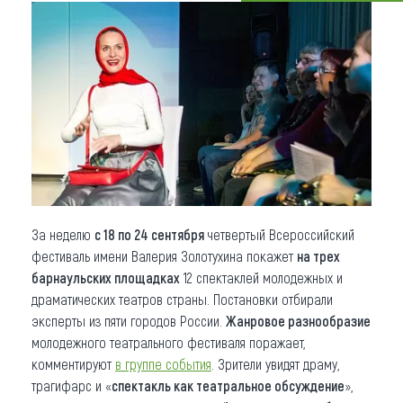
Что привезти (сувениры)
О регионе
Коллекция впечатлений
Другие рубрики
За неделю
с 18 по 24 сентября
четвертый Всероссийский
фестиваль имени Валерия Золотухина покажет
на трех
барнаульских площадках
12 спектаклей молодежных и
драматических театров страны. Постановки отбирали
эксперты из пяти городов России.
Жанровое разнообразие
молодежного театрального фестиваля поражает,
комментируют
в группе события
. Зрители увидят драму,
трагифарс и «
спектакль как театральное обсуждение
»,