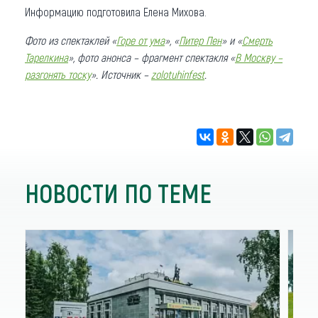
Информацию подготовила Елена Михова.
Фото из спектаклей «
Горе от ума
», «
Питер Пен
» и «
Смерть
Тарелкина
», фото анонса – фрагмент спектакля «
В Москву –
разгонять тоску
». Источник –
zolotuhinfest
.
НОВОСТИ ПО ТЕМЕ