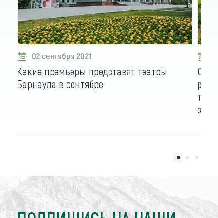
02 сентября 2021
3
Какие премьеры представят театры
Орга
Барнаула в сентябре
реко
тран
закр
ПОДПИШИСЬ НА НАШИ