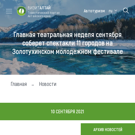
ВИЗИТ
АЛТАЙ
Автотуризм
ru
Туристический портал
Алтайского края
Главная театральная неделя сентября
Форум VISIT
Цветение
Медицинский
Алтайская
ALTAI
маральника
форум
зимовка
соберет спектакли 11 городов на
Золотухинском молодежном фестивале
Туры
Где побывать
Чем заняться
Главная
Новости
Где остановиться
Где поесть
10 СЕНТЯБРЯ 2021
Карта
АРХИВ НОВОСТЕЙ
Новости