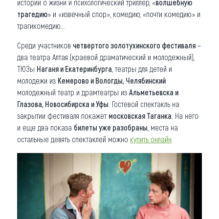
истории о жизни и психологический триллер, «
волшебную
трагедию
» и «извечный спор», комедию, «почти комедию» и
трагикомедию…
Среди участников
четвертого золотухинского фестиваля
–
два театра Алтая (краевой драматический и молодежный),
ТЮЗы
Наганя и Екатеринбурга
, театры для детей и
молодежи из
Кемерово и Вологды, Челябинский
молодежный театр и драмтеатры из
Альметьевска и
Глазова, Новосибирска и Уфы
. Гостевой спектакль на
закрытии фестиваля покажет
московская Таганка
. На него
и еще два показа
билеты уже разобраны
, места на
остальные девять спектаклей можно
купить онлайн
.