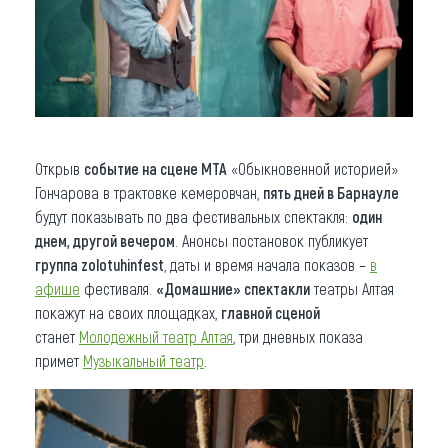
Открыв
событие на сцене МТА
«Обыкновенной историей»
Гончарова в трактовке кемеровчан,
пять дней в Барнауле
будут показывать по два фестивальных спектакля:
один
днем, другой вечером
. Анонсы постановок публикует
группа zolotuhinfest
, даты и время начала показов –
в
афише
фестиваля.
«Домашние» спектакли
театры Алтая
покажут на своих площадках,
главной сценой
станет
Молодежный театр Алтая
, три дневных показа
примет
Музыкальный театр
.