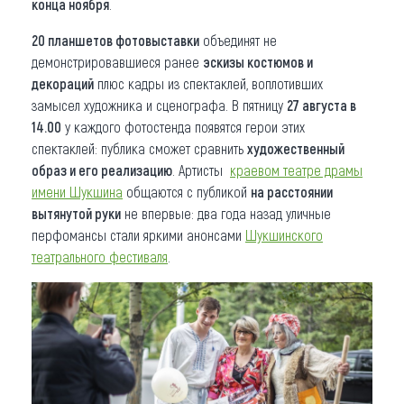
конца ноября
.
20 планшетов фотовыставки
объединят не
демонстрировавшиеся ранее
эскизы костюмов и
декораций
плюс кадры из спектаклей, воплотивших
замысел художника и сценографа. В пятницу
27 августа в
14.00
у каждого фотостенда появятся герои этих
спектаклей: публика сможет сравнить
художественный
образ и его реализацию
. Артисты
краевом театре драмы
имени Шукшина
общаются с публикой
на расстоянии
вытянутой руки
не впервые: два года назад уличные
перфомансы стали яркими анонсами
Шукшинского
театрального фестиваля
.