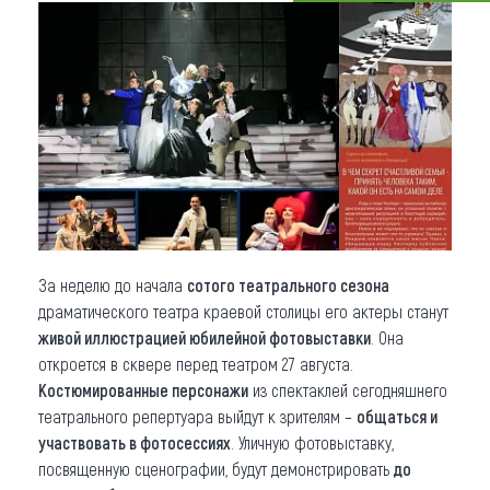
Что привезти (сувениры)
О регионе
Коллекция впечатлений
Другие рубрики
За неделю до начала
сотого театрального сезона
драматического театра краевой столицы его актеры станут
живой иллюстрацией юбилейной фотовыставки
. Она
откроется в сквере перед театром 27 августа.
Костюмированные персонажи
из спектаклей сегодняшнего
театрального репертуара выйдут к зрителям –
общаться и
участвовать в фотосессиях
. Уличную фотовыставку,
посвященную сценографии, будут демонстрировать
до