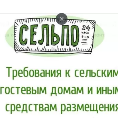
та
О регионе
ости
Общая информация
Как добраться
привезти (сувениры)
Люди, прославившие Ал
Карты и буклеты