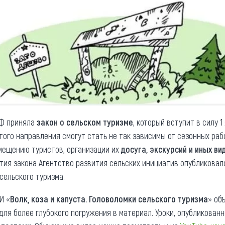
РФ приняла
закон о сельском туризме
, который вступит в силу 1
того направления смогут стать не так зависимы от сезонных раб
змещению туристов, организации их
досуга, экскурсий и иных ви
ятия закона Агентство развития сельских инициатив опубликова
ельского туризма.
И «
Волк, коза и капуста. Головоломки сельского туризма
» об
ля более глубокого погружения в материал. Уроки, опубликова