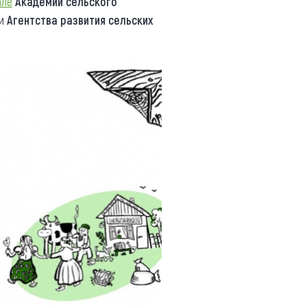
але
Академии сельского
ми
Агентства развития сельских