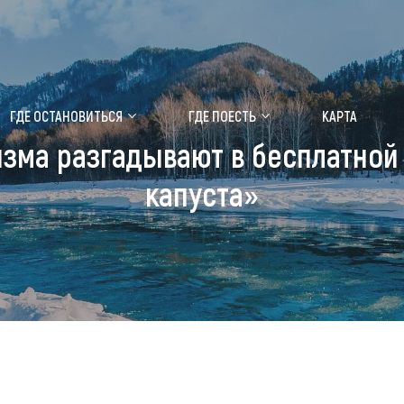
ение маральника
Медицинский форум
ГДЕ ОСТАНОВИТЬСЯ
ГДЕ ПОЕСТЬ
КАРТА
изма разгадывают в бесплатной 
 побывать
Чем заняться
капуста»
ты природы
Календарь событий
ты истории и культуры
Аудиогид
ты развлечений
Мой маршрут
уристических мест
аломобильных граждан