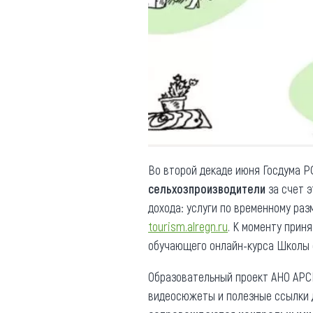
Обращения граждан
Противодействие коррупции
Во второй декаде июня Госдума 
сельхозпроизводители
за счет э
дохода: услуги по временному ра
tourism.alregn.ru
. К моменту прин
обучающего онлайн-курса Школы с
Образовательный проект АНО АРС
видеосюжеты и полезные ссылки д