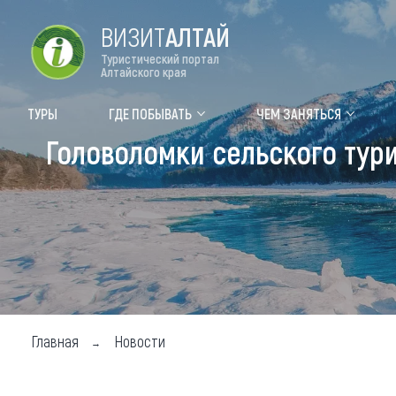
ВИЗИТ
АЛТАЙ
Туристический портал
Алтайского края
Форум VISIT ALTAI
Цвет
ТУРЫ
ГДЕ ПОБЫВАТЬ
ЧЕМ ЗАНЯТЬСЯ
Головоломки сельского тур
Туры
Где
Объек
Объек
Объек
Топ т
Для м
Главная
Новости