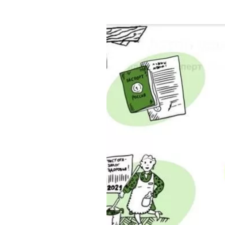
Где поесть
Кар
Нов
Рестораны
Кафе
Что 
Придорожные кафе
Другие рубрики
О нас
Реестр туроператоров
Алтайского края
Реестр туристических
агентств Алтайского края