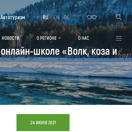
Автотуризм
RU
EN
DE
Алтайская зимовка
НОВОСТИ
О РЕГИОНЕ
О НАС
онлайн-школе «Волк, коза и
Где остановиться
Санатории
Гостиницы, отели
Коттеджи, базы
Сельские усадьбы
Мотели, придорожные отели
24 ИЮНЯ 2021