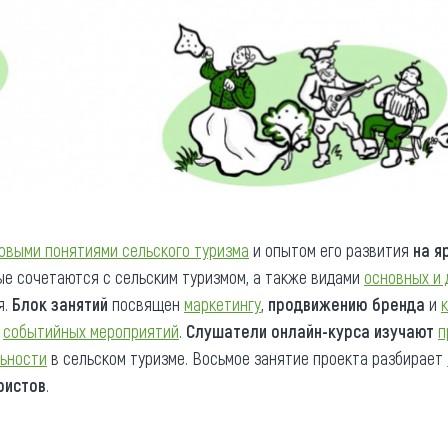
овыми понятиями сельского туризма
и опытом его развития
на я
рые сочетаются с сельским туризмом, а также видами
основных и 
я.
Блок занятий
посвящен
маркетингу
,
продвижению бренда
и
х
событийных мероприятий
.
Слушатели онлайн-курса изучают
п
ьности
в сельском туризме. Восьмое занятие проекта разбирает
ристов
.