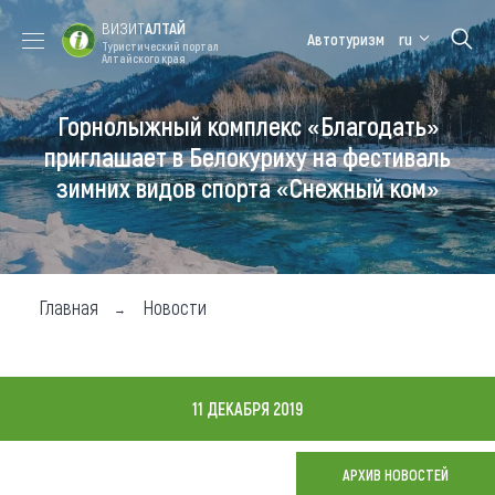
ВИЗИТ
АЛТАЙ
Автотуризм
ru
Туристический портал
Алтайского края
Горнолыжный комплекс «Благодать»
Форум VISIT
Цветение
Медицинский
Алтайская
ALTAI
маральника
форум
зимовка
приглашает в Белокуриху на фестиваль
зимних видов спорта «Снежный ком»
Туры
Где побывать
Чем заняться
Главная
Новости
Где остановиться
Где поесть
11 ДЕКАБРЯ 2019
Карта
АРХИВ НОВОСТЕЙ
Новости