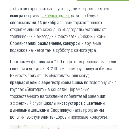
Любители горнолыжных спусков, дети и взрослые могут
Что привезти (сувениры)
выиграть призы
ГЛК «Благодать»
, даже не будучи
О регионе
спортсменами.
14 декабря
в честь торжественного
открытия зимнего сезона на «Благодати» устраивают
Коллекция впечатлений
традиционный ежегодный фестиваль «Снежный ком».
Соревнования,
развлечения, конкурсы
и вручение
Другие рубрики
подарков начнется там в субботу с самого утра.
Программу фестиваля в 11.00 откроют соревнования среди
юношей и девушек. В 12.00 им на смену придут любители.
Выиграть приз от ГЛК «Благодать» они могут,
предварительно зарегистрировавшись
по телефону или в
группах «Благодати» в соцсетях. Церемонию
торжественного награждения победителей завершит
эффектный спуск
школы инструкторов с цветными
дымовыми шашками
. Спортивную часть программы
дополнят выступления танцоров и призовые конкурсы.