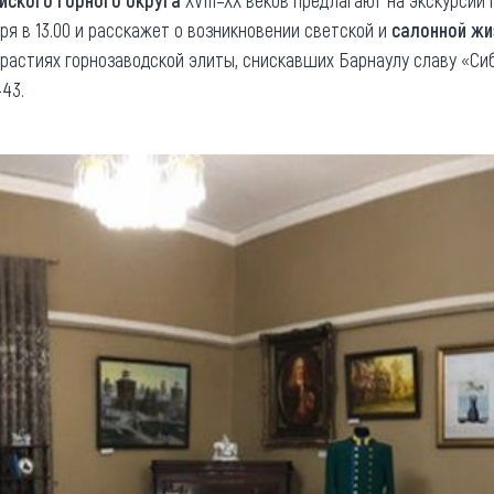
бря в 13.00 и расскажет о возникновении светской и
салонной жиз
растиях горнозаводской элиты, снискавших Барнаулу славу «Си
-43.