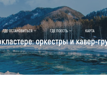
ение маральника
Медицинский форум
ГДЕ ОСТАНОВИТЬСЯ
ГДЕ ПОЕСТЬ
КАРТА
кластере: оркестры и кавер-гр
 побывать
Чем заняться
ты природы
Календарь событий
ты истории и культуры
Аудиогид
ты развлечений
Мой маршрут
уристических мест
аломобильных граждан