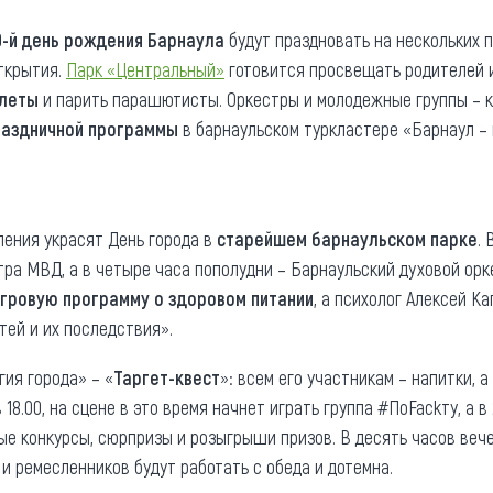
та
О регионе
9-й день рождения Барнаула
будут праздновать на нескольких 
ткрытия.
Парк «Центральный»
готовится просвещать родителей и
ости
Общая информация
олеты
и парить парашютисты. Оркестры и молодежные группы – 
Как добраться
привезти (сувениры)
аздничной программы
в барнаульском туркластере «Барнаул – 
Люди, прославившие Ал
Карты и буклеты
ения украсят День города в
старейшем барнаульском парке
.
тра МВД, а в четыре часа пополудни – Барнаульский духовой орк
игровую программу о здоровом питании
, а психолог Алексей К
ей и их последствия».
ия города» – «
Таргет-квест
»: всем его участникам – напитки, а
в 18.00, на сцене в это время начнет играть группа #ПоFackту, а в
лые конкурсы, сюрпризы и розыгрыши призов. В десять часов веч
и ремесленников будут работать с обеда и дотемна.