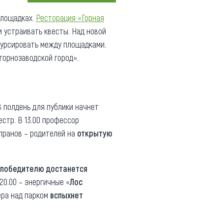
Коллекция впечатлений
площадках.
Ресторация «Горная
 устраивать квесты. Над новой
Блог путешественника
курсировать между площадками.
Видеогалерея
горнозаводской город».
тай
Фотогалерея
 В полдень для публики начнет
естр. В 13.00 профессор
апранов – родителей на
открытую
победителю достанется
 20.00 – энергичные «
Лос
ера над парком
вспыхнет