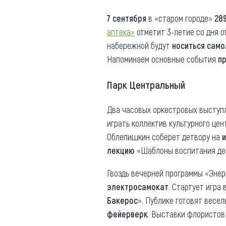
Где поесть
Кар
7 сентября
в «старом городе»
28
аптека»
отметит 3-летие со дня о
Нов
Рестораны
набережной будут
носиться сам
Кафе
Что 
Напоминаем основные события
пр
Придорожные кафе
Парк Центральный
Два часовых оркестровых выступл
играть коллектив культурного цен
Другие рубрики
Облепишкин соберет детвору на
лекцию
«Шаблоны воспитания дет
О нас
Гвоздь вечерней программы «Энерг
Реестр туроператоров
Алтайского края
электросамокат
. Стартует игра 
Бакерос
». Публике готовят весе
Реестр туристических
агентств Алтайского края
фейерверк
. Выставки флористов 