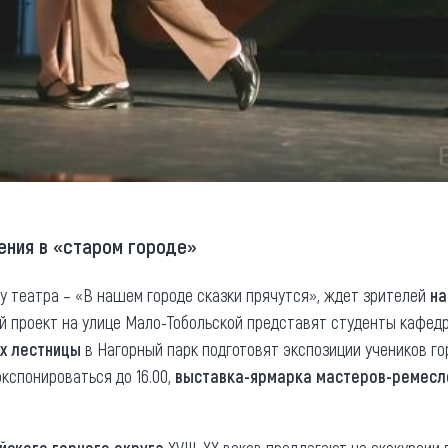
ения в «старом городе»
у театра – «В нашем городе сказки прячутся», ждет зрителей
на
й проект на улице Мало-Тобольской представят студенты кафедр
х лестницы
в Нагорный парк подготовят экспозиции учеников го
кспонироваться до 16.00,
выставка-ярмарка мастеров-ремесл
йского горного округа
XVIII–XX веков предлагают на экскурсии