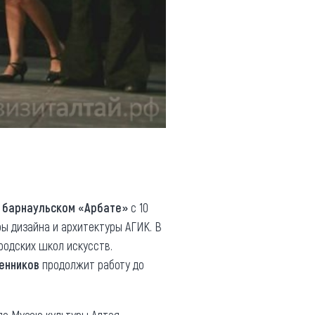
 барнаульском «Арбате»
с 10
ы дизайна и архитектуры АГИК. В
родских школ искусств.
енников
продолжит работу до
 по Музею культуры Алтая