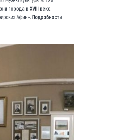
ни города в XVIII веке
,
бирских Афин».
Подробности