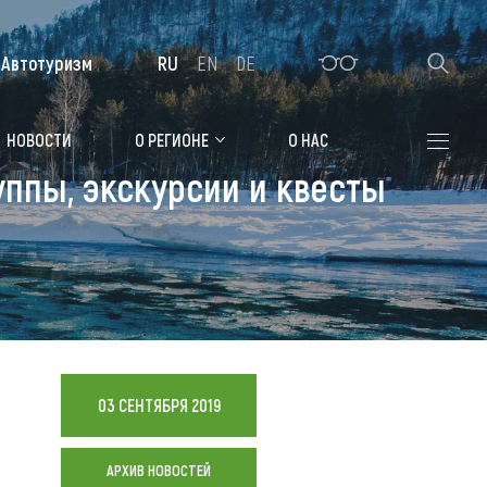
Автотуризм
RU
EN
DE
Алтайская зимовка
НОВОСТИ
О РЕГИОНЕ
О НАС
уппы, экскурсии и квесты
Где остановиться
Санатории
Гостиницы, отели
Коттеджи, базы
Сельские усадьбы
03 СЕНТЯБРЯ 2019
Мотели, придорожные отели
АРХИВ НОВОСТЕЙ