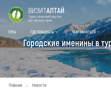
ВИЗИТ
АЛТАЙ
Туристический портал
Алтайского края
Форум VISIT ALTAI
Цвет
ТУРЫ
ГДЕ ПОБЫВАТЬ
ЧЕМ ЗАНЯТЬСЯ
Городские именины в тур
Туры
Где
Объек
Объек
Объек
Главная
Новости
Топ т
Для м