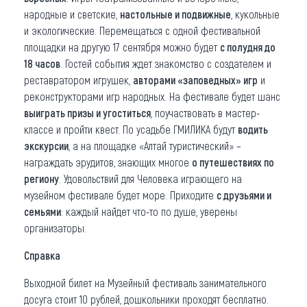
народные и светские,
настольные и подвижные
, кукольные
и экологические. Перемещаться с одной фестивальной
площадки на другую 17 сентября можно будет
с полудня до
18 часов
. Гостей события ждет знакомство с создателем и
реставратором игрушек,
авторами «заповедных» игр
и
реконструкторами игр народных. На фестивале будет шанс
выиграть призы и угоститься
, поучаствовать в мастер-
классе и пройти квест. По усадьбе ГМИЛИКА будут
водить
экскурсии
, а на площадке «Алтай туристический» –
награждать эрудитов, знающих многое
о путешествиях по
региону
. Удовольствий для Человека играющего на
музейном фестивале будет море. Приходите
с друзьями и
семьями
: каждый найдет что-то по душе, уверены
организаторы.
Справка
Выходной билет на Музейный фестиваль занимательного
досуга стоит 10 рублей, дошкольники проходят бесплатно.