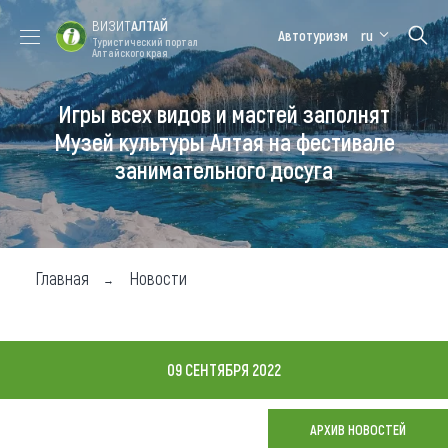
ВИЗИТ
АЛТАЙ
Автотуризм
ru
Туристический портал
Алтайского края
Игры всех видов и мастей заполнят
Форум VISIT
Цветение
Медицинский
Алтайская
ALTAI
маральника
форум
зимовка
Музей культуры Алтая на фестивале
занимательного досуга
Туры
Где побывать
Чем заняться
Главная
Новости
Где остановиться
Где поесть
09 СЕНТЯБРЯ 2022
Карта
АРХИВ НОВОСТЕЙ
Новости