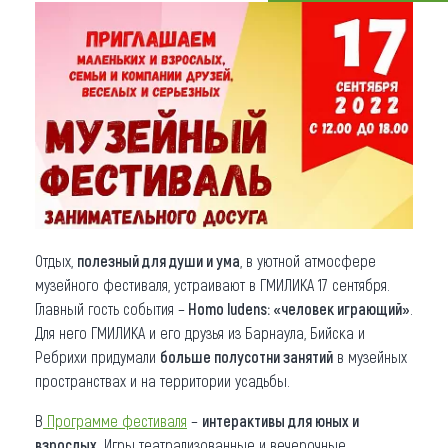
Что привезти (сувениры)
О регионе
Коллекция впечатлений
Другие рубрики
Отдых,
полезный для души и ума
, в уютной атмосфере
музейного фестиваля, устраивают в ГМИЛИКА 17 сентября.
Главный гость события –
Нomo ludens: «человек играющий»
.
Для него ГМИЛИКА и его друзья из Барнаула, Бийска и
Ребрихи придумали
больше полусотни занятий
в музейных
пространствах и на территории усадьбы.
В
Программе фестиваля
–
интерактивы
для юных и
взрослых
. Игры театрализованные и вечерочные,