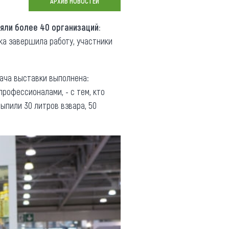
АРХИВ НОВОСТЕЙ
Коллекция впечатлений
яли более 40 организаций:
Блог путешественника
ка завершила работу, участники
Видеогалерея
тай
Фотогалерея
дача выставки выполнена:
рофессионалами, - с тем, кто
ыпили 30 литров взвара, 50