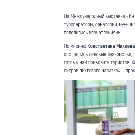
Где поесть
Кар
На Международный выставке «Ин
Нов
Рестораны
туроператоры, санатории, муници
поделились впечатлениями.
Кафе
Что 
Придорожные кафе
По мнению
Константина Михеева
состоялись деловые знакомства, 
готов к нам привозить туристов. 
литров пихтового напитка», - пр
Другие рубрики
О нас
Реестр туроператоров
Алтайского края
Реестр туристических
агентств Алтайского края