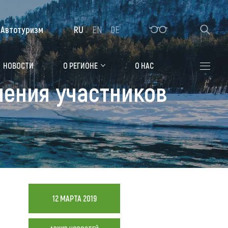
Автотуризм
RU
EN
DE
Алтайская зимовка
НОВОСТИ
О РЕГИОНЕ
О НАС
нения участников
Где остановиться
Санатории
Гостиницы, отели
Коттеджи, базы
Сельские усадьбы
Мотели, придорожные отели
12 МАРТА 2019