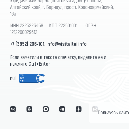
Юридический адрес (почтовый адрес): 656043,
Алтайский край, г. Барнаул, просп. Красноармейский,
16а
ИНН 2225223458 КПП 222501001 ОГРН
1212200029612
+7 (3852) 206-101
,
info@visitaltai.info
Если заметили в тексте опечатку, выделите её и
нажмите
Ctrl+Enter
null
Пользуясь сайт