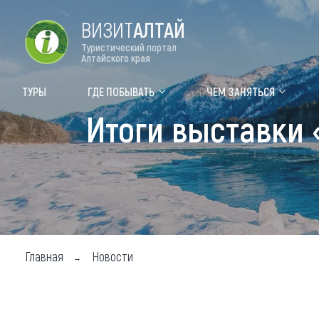
ВИЗИТ
АЛТАЙ
Туристический портал
Алтайского края
Форум VISIT ALTAI
Цвет
ТУРЫ
ГДЕ ПОБЫВАТЬ
ЧЕМ ЗАНЯТЬСЯ
Итоги выставки 
Туры
Где
Объек
Объек
Объек
Топ т
Главная
Новости
Для м