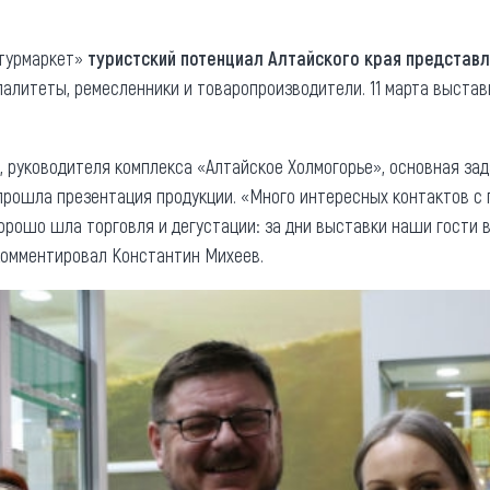
та
О регионе
турмаркет»
туристский потенциал Алтайского края представл
ости
Общая информация
палитеты, ремесленники и товаропроизводители. 11 марта выстав
Как добраться
привезти (сувениры)
Люди, прославившие Ал
, руководителя комплекса «Алтайское Холмогорье», основная за
Карты и буклеты
прошла презентация продукции. «Много интересных контактов с п
Хорошо шла торговля и дегустации: за дни выставки наши гости в
окомментировал Константин Михеев.