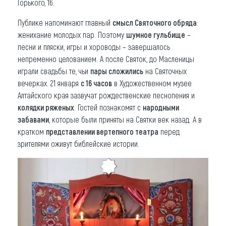
Горького, 16.
Публике напоминают главный
смысл Святочного обряда
:
женихание молодых пар. Поэтому
шумное гульбище
–
песни и пляски, игры и хороводы – завершалось
непременно целованием. А после Святок, до Масленицы
играли свадьбы те, чьи
пары сложились
на Святочных
вечерках. 21 января
с 16 часов
в Художественном музее
Алтайского края зазвучат рождественские песнопения и
колядки ряженых
. Гостей познакомят с
народными
забавами
, которые были приняты на Святки век назад. А в
кратком
представлении вертепного театра
перед
зрителями оживут библейские истории.