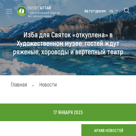
ВИЗИТ
АЛТАЙ
Автотуризм
ru
Туристический портал
Алтайского края
Изба для Святок «откуплена» в
Форум VISIT
Цветение
Медицинский
Алтайская
ALTAI
маральника
форум
зимовка
Художественном музее: гостей ждут
ряженые, хороводы и вертепный театр
Туры
Где побывать
Чем заняться
Главная
Новости
Где остановиться
Где поесть
17 ЯНВАРЯ 2023
Карта
АРХИВ НОВОСТЕЙ
Новости