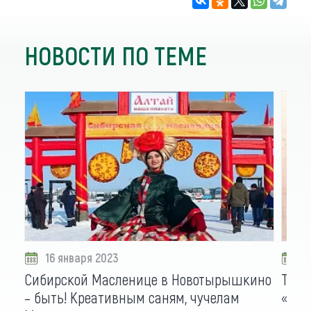
НОВОСТИ ПО ТЕМЕ
16 января 2023
1
Сибирской Масленице в Новотырышкино
Трио
– быть! Креативным саням, чучелам
«Ясн