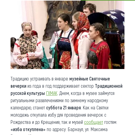
Что привезти (сувениры)
О регионе
Коллекция впечатлений
Другие рубрики
Традицию устраивать в январе
музейные Святочные
вечерки
из года в год поддерживает сектор
Традиционной
русской культуры
ГХМАК
. Днем, когда в музее займутся
ритуальными развлечениями по зимнему народному
календарю, станет
суббота 21 января
. Как на Святки
молодежь откупала избу для проведения вечерок с
Рождества и до Крещения, так и музей
сообщает
гостям:
«изба откуплена»
по адресу: Барнаул, ул. Максима