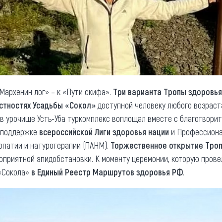
Мархенин лог» – к «Пути скифа».
Три варианта Тропы здоровья
стностях Усадьбы «Сокол»
доступной человеку любого возраста
в урочище Усть-Уба туркомплекс воплощал вместе с благотвори
 поддержке
всероссийской Лиги здоровья нации
и Профессиона
опатии и натуротерапии (ПАНМ).
Торжественное открытие Тро
гоприятной эпидобстановки. К моменту церемонии, которую прове
 «Сокола»
в Единый Реестр Маршрутов здоровья РФ
.