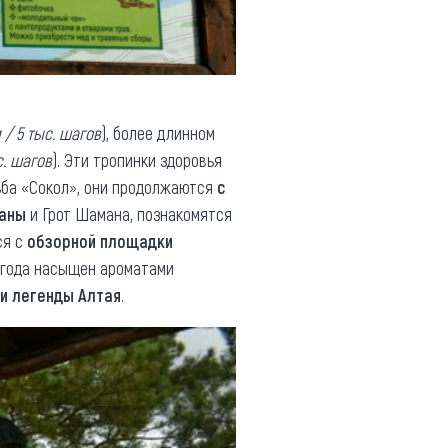
м / 5 тыс. шагов
), более длинном
с. шагов
). Эти тропинки здоровья
дьба «Сокол», они продолжаются
с
ганы
и Грот Шамана, познакомятся
ся с
обзорной площадки
я года насыщен ароматами
и легенды Алтая
.