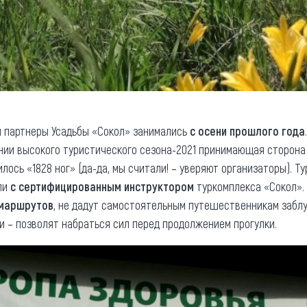
я партнеры Усадьбы «Сокол» занимались
с осени прошлого года
ении высокого туристического сезона-2021 принимающая сторон
илось «1828 ног» (да-да, мы считали! – уверяют организаторы). 
ли
с сертифицированным инструктором
туркомплекса «Сокол». 
 маршрутов
, не дадут самостоятельным путешественникам заблу
ми – позволят набраться сил перед продолжением прогулки.