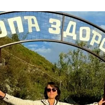
та
О регионе
ости
Общая информация
Как добраться
привезти (сувениры)
Люди, прославившие Ал
Карты и буклеты