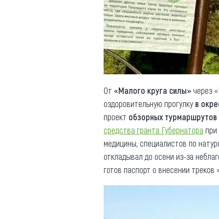
Обращения граждан
Противодействие коррупции
От
«Малого круга силы»
через «
оздоровительную прогулку
в окре
проект
обзорных турмаршрутов
средства гранта Губернатора
при
медицины, специалистов по натур
откладывал до осени из-за небла
готов паспорт о внесении треков