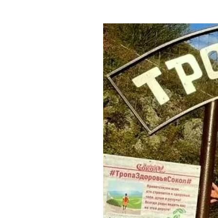
Где поесть
Кар
Нов
Рестораны
Кафе
Что 
Придорожные кафе
Другие рубрики
О нас
Реестр туроператоров
Алтайского края
Реестр туристических
агентств Алтайского края