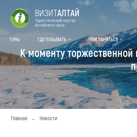
ВИЗИТ
АЛТАЙ
Туристический портал
Алтайского края
Форум VISIT ALTAI
Цвет
ТУРЫ
ГДЕ ПОБЫВАТЬ
ЧЕМ ЗАНЯТЬСЯ
К моменту торжественной 
Туры
Где
п
Объек
Объек
Объек
Топ т
Для м
Главная
Новости