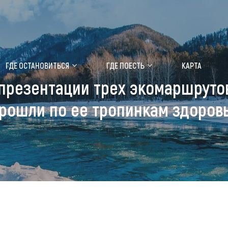
ение маральника
Медицинский форум
ГДЕ ОСТАНОВИТЬСЯ
ГДЕ ПОЕСТЬ
КАРТА
презентации трех экомаршрутов
 побывать
Чем заняться
рошли по ее тропинкам здоров
ты природы
Календарь событий
ты истории и культуры
Аудиогид
ты развлечений
Мой маршрут
уристических мест
аломобильных граждан