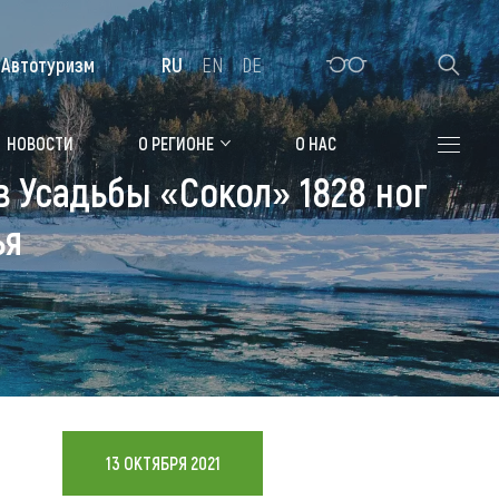
Автотуризм
RU
EN
DE
Алтайская зимовка
НОВОСТИ
О РЕГИОНЕ
О НАС
 Усадьбы «Сокол» 1828 ног
Где остановиться
ья
Санатории
Гостиницы, отели
Коттеджи, базы
Сельские усадьбы
Мотели, придорожные отели
13 ОКТЯБРЯ 2021