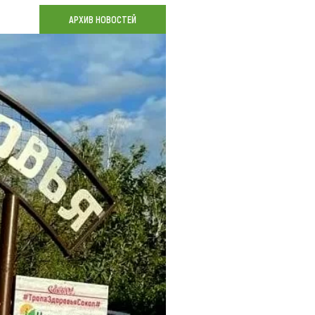
Коллекция впечатлений
АРХИВ НОВОСТЕЙ
Блог путешественника
Видеогалерея
тай
Фотогалерея