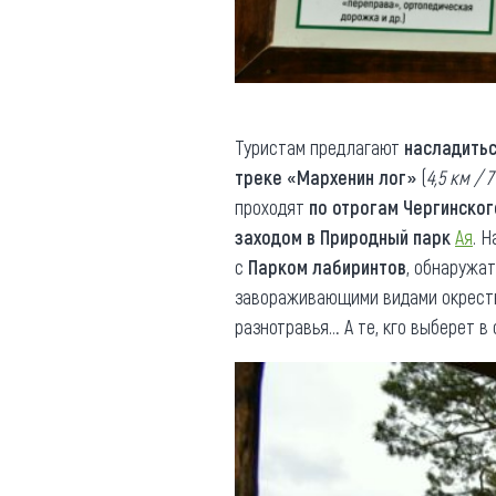
Туристам предлагают
насладить
треке «Мархенин лог»
(
4,5 км / 
проходят
по отрогам Чергинског
заходом в Природный парк
Ая
. 
с
Парком лабиринтов
, обнаружа
завораживающими видами окрест
разнотравья… А те, кго выберет 