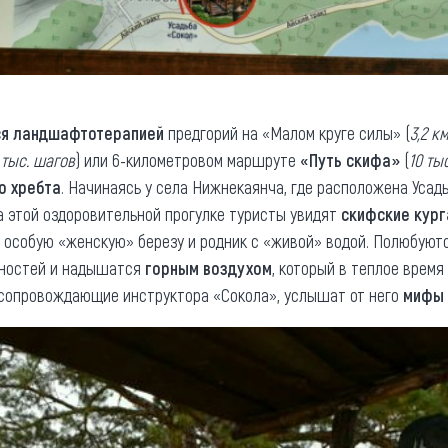
ся ландшафтотерапией
предгорий на «Малом круге силы» (
3,2 к
7 тыс. шагов
) или 6-километровом маршруте
«Путь скифа»
(
10 ты
о хребта
. Начинаясь у села Нижнекаянча, где расположена Уса
На этой оздоровительной прогулке туристы увидят
скифские кур
т особую «женскую» березу и родник с «живой» водой. Полюбуют
ностей и надышатся
горным воздухом
, который в теплое врем
в сопровождающие инструктора «Сокола», услышат от него
мифы 