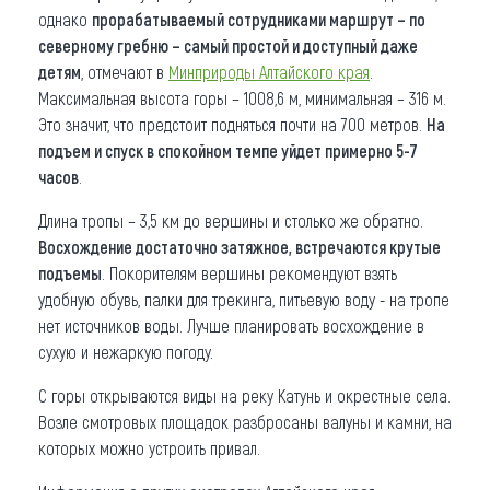
однако
прорабатываемый сотрудниками маршрут – по
северному гребню – самый простой и доступный даже
детям
, отмечают в
Минприроды Алтайского края
.
Максимальная высота горы – 1008,6 м, минимальная – 316 м.
Это значит, что предстоит подняться почти на 700 метров.
На
подъем и спуск в спокойном темпе уйдет примерно 5-7
часов
.
Длина тропы – 3,5 км до вершины и столько же обратно.
Восхождение достаточно затяжное, встречаются крутые
подъемы
. Покорителям вершины рекомендуют взять
удобную обувь, палки для трекинга, питьевую воду - на тропе
нет источников воды. Лучше планировать восхождение в
сухую и нежаркую погоду.
С горы открываются виды на реку Катунь и окрестные села.
Возле смотровых площадок разбросаны валуны и камни, на
которых можно устроить привал.