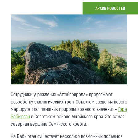
АРХИВ НОВОСТЕЙ
Что привезти (сувениры)
О регионе
Коллекция впечатлений
Другие рубрики
Сотрудники учреждения «Алтайприрода» продолжают
разработку
экологических троп
. Объектом создания нового
маршрута стал памятник природы краевого значения –
Гора
Бабырган
в Советском районе Алтайского края. Это самая
северная вершина Семинского хребта.
На Бабырган существует несколько возможных подъемов,