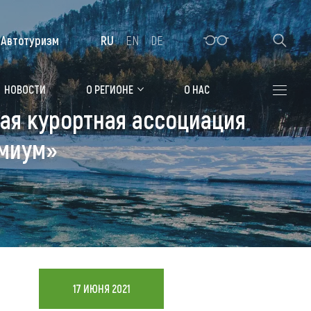
Автотуризм
RU
EN
DE
Алтайская зимовка
НОВОСТИ
О РЕГИОНЕ
О НАС
ая курортная ассоциация
Где остановиться
емиум»
Санатории
Гостиницы, отели
Коттеджи, базы
Сельские усадьбы
Мотели, придорожные отели
17 ИЮНЯ 2021