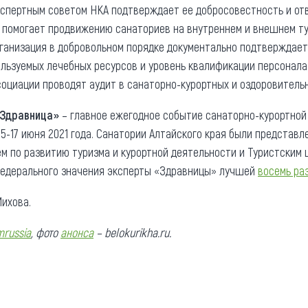
кспертным советом НКА подтверждает ее добросовестность и от
и помогает продвижению санаториев на внутреннем и внешнем ту
рганизация в добровольном порядке документально подтверждае
льзуемых лечебных ресурсов и уровень квалификации персонала.
оциации проводят аудит в санаторно-курортных и оздоровительн
«Здравница»
– главное ежегодное событие санаторно-курортной
5-17 июня 2021 года. Санатории Алтайского края были представ
м по развитию туризма и курортной деятельности и Туристским 
федерального значения эксперты «Здравницы» лучшей
восемь ра
ихова.
mrussia
, фото
анонса
– belokurikha.ru
.