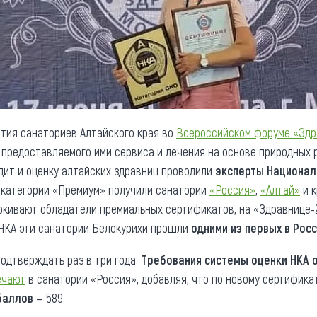
стия санаториев Алтайского края во
Всероссийском форуме «Здр
предоставляемого ими сервиса и лечения на основе природных 
удит и оценку алтайских здравниц проводили
эксперты Национал
 категории «Премиум» получили санатории
«Россия»
,
«Алтай»
и 
еркивают обладатели премиальных сертификатов, на «Здравнице-
 НКА эти санатории Белокурихи прошли
одними из первых в Рос
одтверждать раз в три года.
Требования системы оценки НКА 
ечают
в санатории «Россия», добавляя, что по новому сертифика
баллов
— 589.