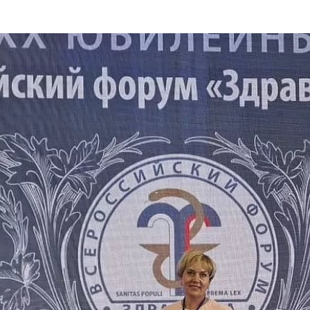
та
О регионе
ости
Общая информация
Как добраться
привезти (сувениры)
Люди, прославившие Ал
Карты и буклеты