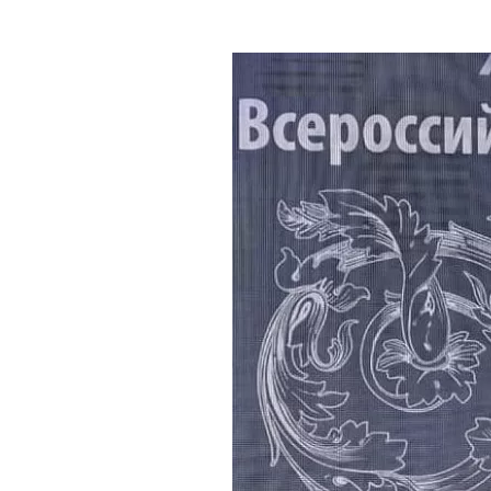
Где поесть
Кар
Нов
Рестораны
Кафе
Что 
Придорожные кафе
Другие рубрики
О нас
Реестр туроператоров
Алтайского края
Реестр туристических
агентств Алтайского края