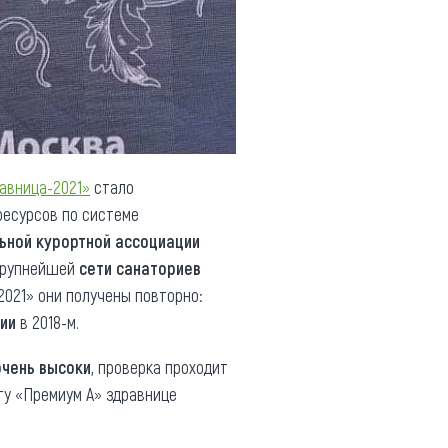
авница-2021»
стало
ресурсов по системе
ьной курортной ассоциации
крупнейшей
сети санаториев
2021» они получены повторно:
сии
в 2018-м.
очень высоки
, проверка проходит
ту «Премиум А» здравнице