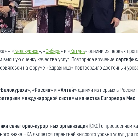
ха» – «
Белокуриха
», «
Сибирь
» и «
Катунь
» одними из первых про
и высшую оценку качества услуг. Повторное вручение
сертифик
орвяковой на форуме «Здравница» подтвердило достойный урове
«
Белокуриха
», «
Россия
» и «
Алтай
»
одними из первых в России
ритериям международной системы качества Europespa Med
.
нки санаторно-курортных организаций
(СКО) с присвоением к
рного знака НКА является гарантией высокого уровня услуг для 