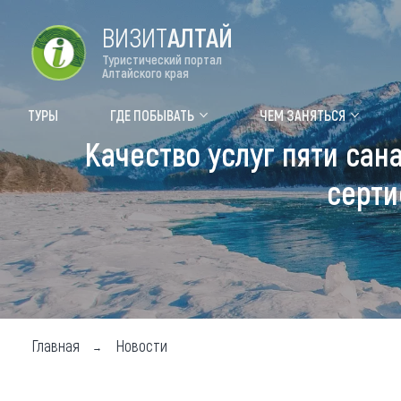
ВИЗИТ
АЛТАЙ
Туристический портал
Алтайского края
Форум VISIT ALTAI
Цвет
ТУРЫ
ГДЕ ПОБЫВАТЬ
ЧЕМ ЗАНЯТЬСЯ
Качество услуг пяти са
Туры
Где
серти
Объек
Объек
Объек
Топ т
Для м
Главная
Новости