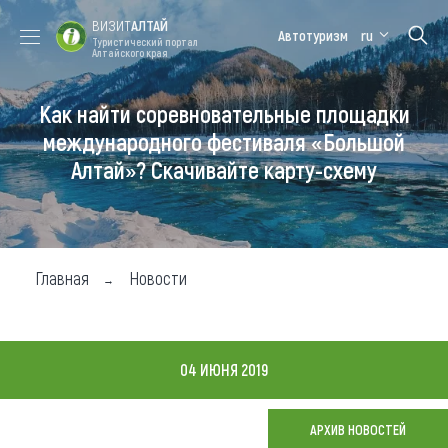
ВИЗИТ
АЛТАЙ
Автотуризм
ru
Туристический портал
Алтайского края
Как найти соревновательные площадки
Форум VISIT
Цветение
Медицинский
Алтайская
ALTAI
маральника
форум
зимовка
международного фестиваля «Большой
Алтай»? Скачивайте карту-схему
Туры
Где побывать
Чем заняться
Главная
Новости
Где остановиться
Где поесть
04 ИЮНЯ 2019
Карта
АРХИВ НОВОСТЕЙ
Новости