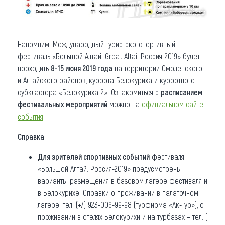
Напомним: Международный туристско-спортивный
фестиваль «Большой Алтай. Great Altai. Россия-2019» будет
проходить
8-15 июня 2019 года
на территории Смоленского
и Алтайского районов, курорта Белокуриха и курортного
субкластера «Белокуриха-2». Ознакомиться с
расписанием
фестивальных мероприятий
можно на
официальном сайте
события
.
Справка
Для зрителей спортивных событий
фестиваля
«Большой Алтай. Россия-2019» предусмотрены
варианты размещения в базовом лагере фестиваля и
в Белокурихе. Справки о проживании в палаточном
лагере: тел. (+7) 923-006-99-98 (турфирма «Ак-Тур»), о
проживании в отелях Белокурихи и на турбазах – тел. (