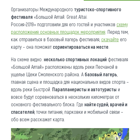
Организаторы Международного
туристско-спортивного
Что привезти (сувениры)
фестиваля
«Большой Алтай. Great Altai.
О регионе
Россия-2019» подготовили для его гостей и участников
схему
расположения основных площадок мероприятия
. Перед тем,
Коллекция впечатлений
как отправиться в базовый лагерь фестиваля,
скачайте
его
карту – она поможет
сориентироваться на месте
.
Другие рубрики
На схеме видно:
несколько спортивных локаций
фестиваля
«Большой Алтай» расположены вдоль реки Песчаной в
ущелье Щеки Смоленского района. А
базовый лагерь
,
главная сцена и площадка для национальных видов спорта –
вдоль реки Быстрой.
Парапланеристы и автотуристы
и
вовсе будут соревноваться в нескольких километрах от
основного фестивального блока. Где
найти судей, врачей и
спасателей
, точки питания, парковки и мобильной связи –
обо всем расскажет карта.