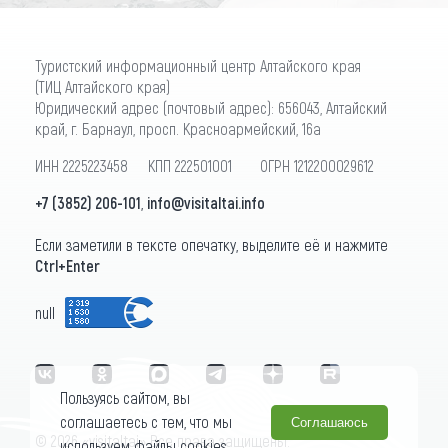
Туристский информационный центр Алтайского края
(ТИЦ Алтайского края)
Юридический адрес (почтовый адрес): 656043, Алтайский
край, г. Барнаул, просп. Красноармейский, 16а
ИНН 2225223458 КПП 222501001 ОГРН 1212200029612
+7 (3852) 206-101
,
info@visitaltai.info
Если заметили в тексте опечатку, выделите её и нажмите
Ctrl+Enter
null
Пользуясь сайтом, вы
соглашаетесь с тем, что мы
Соглашаюсь
© 2026 «visitaltai» Все права защищены.
используем файлы cookies.