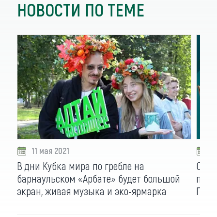
НОВОСТИ ПО ТЕМЕ
11 мая 2021
0
В дни Кубка мира по гребле на
Суве
барнаульском «Арбате» будет большой
пита
экран, живая музыка и эко-ярмарка
Греб