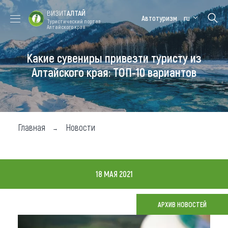
ВИЗИТ
АЛТАЙ
Автотуризм
ru
Туристический портал
Алтайского края
Какие сувениры привезти туристу из
Форум VISIT
Цветение
Медицинский
Алтайская
ALTAI
маральника
форум
зимовка
Алтайского края: ТОП-10 вариантов
Туры
Где побывать
Главная
Новости
Чем заняться
Где остановиться
18 МАЯ 2021
Где поесть
Карта
АРХИВ НОВОСТЕЙ
Новости