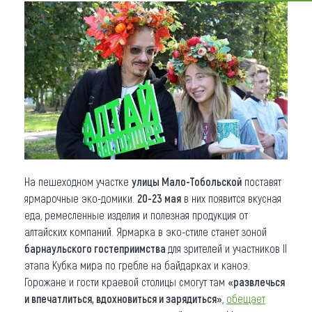
Что привезти (сувениры)
О регионе
Коллекция впечатлений
Другие рубрики
На пешеходном участке
улицы Мало-Тобольской
поставят
ярмарочные эко-домики.
20-23 мая
в них появится вкусная
еда, ремесленные изделия и полезная продукция от
алтайских компаний. Ярмарка в эко-стиле станет зоной
барнаульского гостеприимства
для зрителей и участников II
этапа Кубка мира по гребле на байдарках и каноэ.
Горожане и гости краевой столицы смогут там
«развлечься
и впечатлиться, вдохновиться и зарядиться»
,
обещает