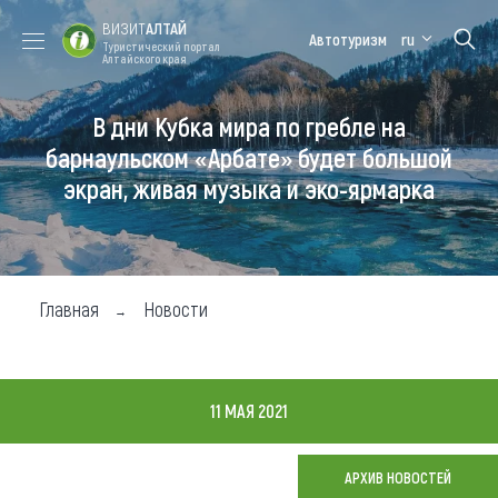
ВИЗИТ
АЛТАЙ
Автотуризм
ru
Туристический портал
Алтайского края
В дни Кубка мира по гребле на
Форум VISIT
Цветение
Медицинский
Алтайская
ALTAI
маральника
форум
зимовка
барнаульском «Арбате» будет большой
экран, живая музыка и эко-ярмарка
Туры
Где побывать
Чем заняться
Главная
Новости
Где остановиться
Где поесть
11 МАЯ 2021
Карта
АРХИВ НОВОСТЕЙ
Новости