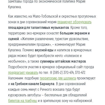
замглавы города по экономической политике Мария
Кулагина.
Как известно, на Мало-Тобольской и окрестных прогулочных
зонах в дни соревнований мэрия
планирует оборудовать
площадки для талантливых музыкантов
. Кроме того,
территорию эко-ярмарки оснастят
большим экраном и
сценой
. «Жителям развлечение, туристам удовольствие,
предпринимателям продажи», – комментирует Мария
Кулагина. Помимо
вкусной еды
и напитков в ярмарочных
рядах можно будет приобрести нечто «полезное и
необычное», а также
сувениры алтайских мастеров
.
Подробности участия в ярмарке официальный сайт города
предлагает узнавать
по тел.: 8 (385-2) 370-474, 370-472.
Напомним: подобную
территорию для шопинга
проектируют
и
на Гребном канале Барнаула
. В дни соревнований
каждые семь минут с Речного вокзала туда будут
курсировать автобусы – бесплатные для обладателей
билетов на трибуны
и в зрительскую зону на набережной.