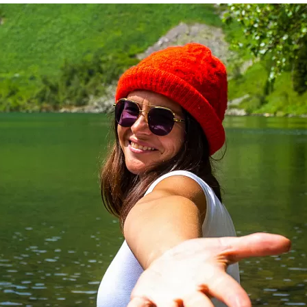
та
О регионе
ости
Общая информация
Как добраться
привезти (сувениры)
Люди, прославившие Ал
Карты и буклеты