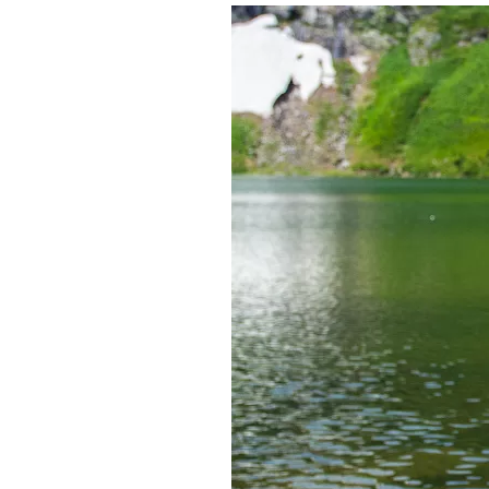
Где поесть
Кар
Нов
Рестораны
Кафе
Что 
Придорожные кафе
Другие рубрики
О нас
Реестр туроператоров
Алтайского края
Реестр туристических
агентств Алтайского края