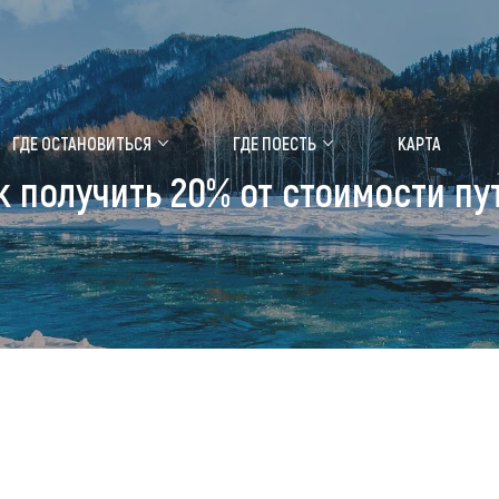
ение маральника
Медицинский форум
ГДЕ ОСТАНОВИТЬСЯ
ГДЕ ПОЕСТЬ
КАРТА
к получить 20% от стоимости п
 побывать
Чем заняться
ты природы
Календарь событий
ты истории и культуры
Аудиогид
ты развлечений
Мой маршрут
уристических мест
аломобильных граждан