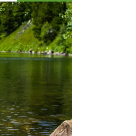
Коллекция впечатлений
Блог путешественника
Видеогалерея
тай
Фотогалерея