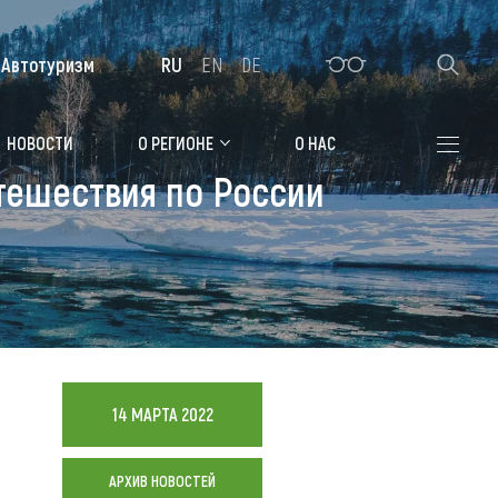
Автотуризм
RU
EN
DE
Алтайская зимовка
НОВОСТИ
О РЕГИОНЕ
О НАС
утешествия по России
Где остановиться
Санатории
Гостиницы, отели
Коттеджи, базы
Сельские усадьбы
14 МАРТА 2022
Мотели, придорожные отели
АРХИВ НОВОСТЕЙ