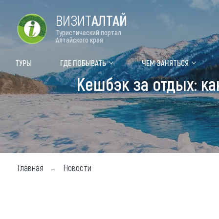
ВИЗИТ
АЛТАЙ
Туристический портал
Алтайского края
Форум VISIT ALTAI
Цвет
ТУРЫ
ГДЕ ПОБЫВАТЬ
ЧЕМ ЗАНЯТЬСЯ
Кешбэк за отдых: ка
Туры
Где
Объек
Объек
Объек
Главная
Новости
Топ т
Для м