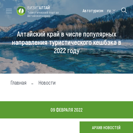
ВИЗИТ
АЛТАЙ
Автотуризм
ru
Туристический портал
Алтайского края
Алтайский край в числе популярных
Форум VISIT
Цветение
Медицинский
Алтайская
ALTAI
маральника
форум
зимовка
направления туристического кешбэка в
2022 году
Туры
Где побывать
Чем заняться
Главная
Новости
Где остановиться
Где поесть
09 ФЕВРАЛЯ 2022
Карта
АРХИВ НОВОСТЕЙ
Новости