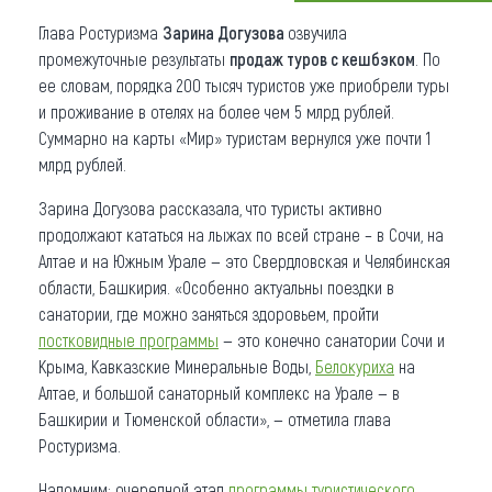
Глава Ростуризма
Зарина Догузова
озвучила
Что привезти (сувениры)
промежуточные результаты
продаж туров с кешбэком
. По
О регионе
ее словам, порядка 200 тысяч туристов уже приобрели туры
и проживание в отелях на более чем 5 млрд рублей.
Коллекция впечатлений
Суммарно на карты «Мир» туристам вернулся уже почти 1
млрд рублей.
Другие рубрики
Зарина Догузова рассказала, что туристы активно
продолжают кататься на лыжах по всей стране – в Сочи, на
Алтае и на Южным Урале — это Свердловская и Челябинская
области, Башкирия. «Особенно актуальны поездки в
санатории, где можно заняться здоровьем, пройти
постковидные программы
— это конечно санатории Сочи и
Крыма, Кавказские Минеральные Воды,
Белокуриха
на
Алтае, и большой санаторный комплекс на Урале — в
Башкирии и Тюменской области», — отметила глава
Ростуризма.
Напомним: очередной этап
программы туристического