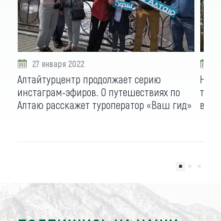
27 января 2022
1
Алтайтурцентр продолжает серию
На в
инстаграм-эфиров. О путешествиях по
тури
Алтаю расскажет туроператор «Ваш гид»
вечер