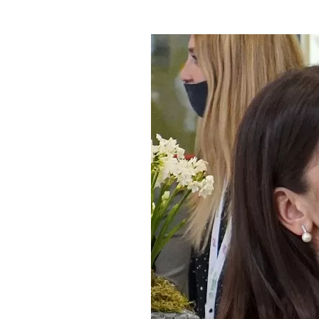
Где поесть
Кар
Нов
Рестораны
Кафе
Что 
Придорожные кафе
Другие рубрики
О нас
Реестр туроператоров
Алтайского края
Реестр туристических
агентств Алтайского края