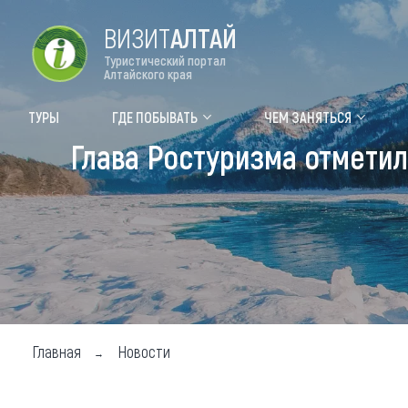
ВИЗИТ
АЛТАЙ
Туристический портал
Алтайского края
Форум VISIT ALTAI
Цвет
ТУРЫ
ГДЕ ПОБЫВАТЬ
ЧЕМ ЗАНЯТЬСЯ
Глава Ростуризма отметил
Туры
Где
Объек
Объек
Объек
Топ т
Для м
Главная
Новости