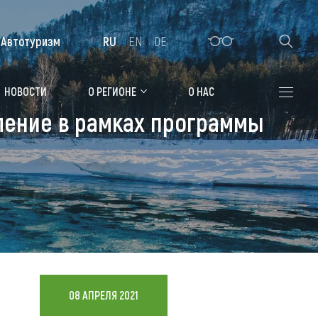
Автотуризм
RU
EN
DE
Алтайская зимовка
НОВОСТИ
О РЕГИОНЕ
О НАС
вление в рамках программы
Где остановиться
Санатории
Гостиницы, отели
Коттеджи, базы
Сельские усадьбы
Мотели, придорожные отели
08 АПРЕЛЯ 2021