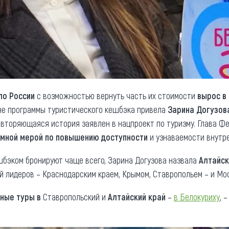
по России
с возможностью вернуть часть их стоимости
вырос в
оне программы туристического кешбэка привела
Зарина Догузов
овторяющаяся история заявлен в нацпроект по туризму. Глава Ф
емной мерой по повышению доступности
и узнаваемости внутре
ешбэком бронируют чаще всего, Зарина Догузова назвала
Алтайск
й лидеров – Краснодарским краем, Крымом, Ставропольем – и Мо
ные туры
в
Ставропольский и
Алтайский край
–
в Белокуриху
, 