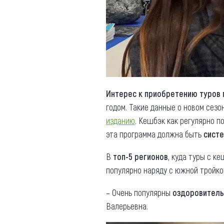
Обращения граждан
Противодействие коррупции
Интерес к приобретению туров 
годом. Такие данные о новом сез
изданию
. Кешбэк как регулярно п
эта программа должна быть
сист
В
топ-5 регионов
, куда туры с к
популярно наряду с южной тройко
– Очень популярны
оздоровитель
Валерьевна.