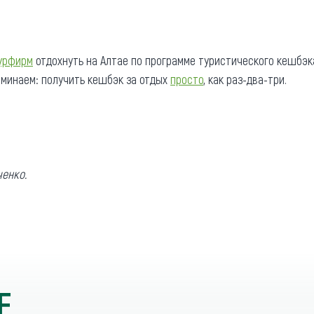
урфирм
отдохнуть на Алтае по программе туристического кешбэ
оминаем: получить кешбэк за отдых
просто
, как раз-два-три.
ченко.
Е