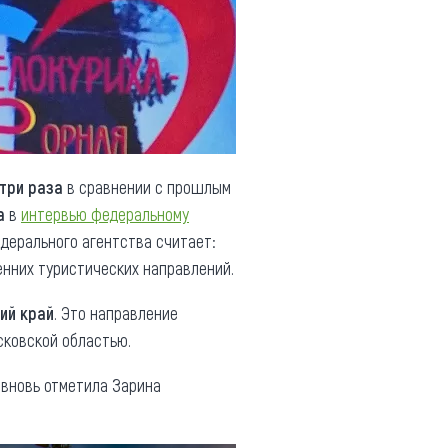
 три раза
в сравнении с прошлым
а
в
интервью федеральному
едерального агентства считает:
нних туристических направлений.
ий край
. Это направление
сковской областью.
– вновь отметила Зарина