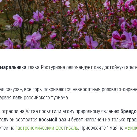
 маральника
глава Ростуризма рекомендует как достойную альте
кая сакура», все горы покрываются невероятным розовато-сирен
первая леди российского туризма.
 отрасли на Алтае посвятили этому природному явлению
брендо
 году он состоится
восьмой раз
и будет наполнен не только тра
стей на
гастрономический фестиваль
. Приезжайте 1 мая на
«Бир