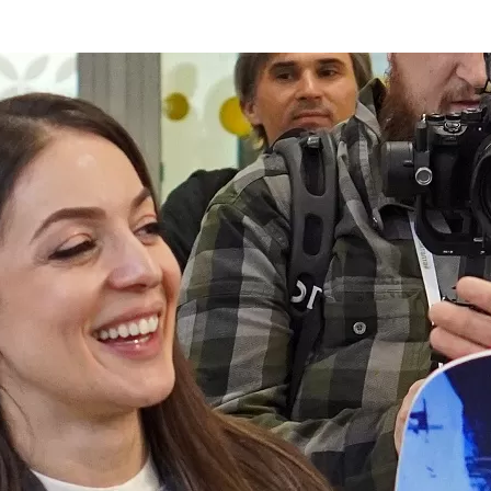
та
О регионе
ости
Общая информация
Как добраться
привезти (сувениры)
Люди, прославившие Ал
Карты и буклеты