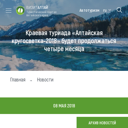
ВИЗИТ
АЛТАЙ
Автотуризм
ru
Туристический портал
Алтайского края
Краевая туриада «Алтайская
Форум VISIT
Цветение
Медицинский
Алтайская
ALTAI
маральника
форум
зимовка
кругосветка-2018» будет продолжаться
четыре месяца
Туры
Где побывать
Чем заняться
Главная
Новости
Где остановиться
Где поесть
08 МАЯ 2018
Карта
АРХИВ НОВОСТЕЙ
Новости