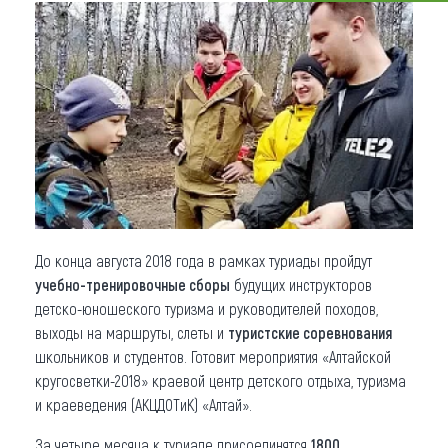
Что привезти (сувениры)
О регионе
Коллекция впечатлений
Другие рубрики
До конца августа 2018 года в рамках туриады пройдут
учебно-тренировочные сборы
будущих инструкторов
детско-юношеского туризма и руководителей походов,
выходы на маршруты, слеты и
туристские соревнования
школьников и студентов. Готовит мероприятия «Алтайской
кругосветки-2018» краевой центр детского отдыха, туризма
и краеведения (АКЦДОТиК) «Алтай».
За четыре месяца к туриаде присоединятся
1800