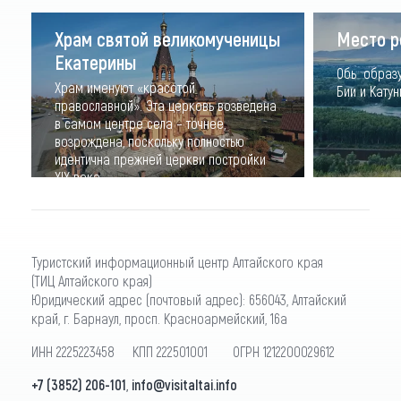
Храм святой великомученицы
Место р
Екатерины
Обь образу
Храм именуют «красотой
Бии и Катуни
православной». Эта церковь возведена
в самом центре села – точнее,
возрождена, поскольку полностью
идентична прежней церкви постройки
ХIХ века
Туристский информационный центр Алтайского края
(ТИЦ Алтайского края)
Юридический адрес (почтовый адрес): 656043, Алтайский
край, г. Барнаул, просп. Красноармейский, 16а
ИНН 2225223458 КПП 222501001 ОГРН 1212200029612
+7 (3852) 206-101
,
info@visitaltai.info