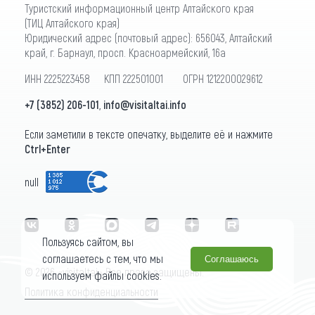
Туристский информационный центр Алтайского края
(ТИЦ Алтайского края)
Юридический адрес (почтовый адрес): 656043, Алтайский
край, г. Барнаул, просп. Красноармейский, 16а
ИНН 2225223458 КПП 222501001 ОГРН 1212200029612
+7 (3852) 206-101
,
info@visitaltai.info
Если заметили в тексте опечатку, выделите её и нажмите
Ctrl+Enter
null
Пользуясь сайтом, вы
соглашаетесь с тем, что мы
Соглашаюсь
© 2026 «visitaltai» Все права защищены.
используем файлы cookies.
Политика конфиденциальности