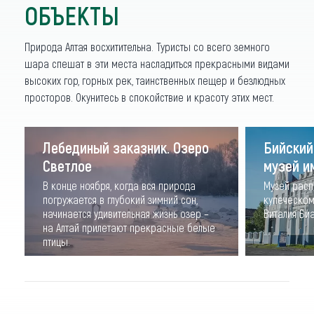
ОБЪЕКТЫ
Природа Алтая восхитительна. Туристы со всего земного
шара спешат в эти места насладиться прекрасными видами
высоких гор, горных рек, таинственных пещер и безлюдных
просторов. Окунитесь в спокойствие и красоту этих мест.
Лебединый заказник. Озеро
Бийский
Светлое
музей им
В конце ноября, когда вся природа
Музей рас
погружается в глубокий зимний сон,
купеческом
начинается удивительная жизнь озер –
Виталия Биа
на Алтай прилетают прекрасные белые
птицы.