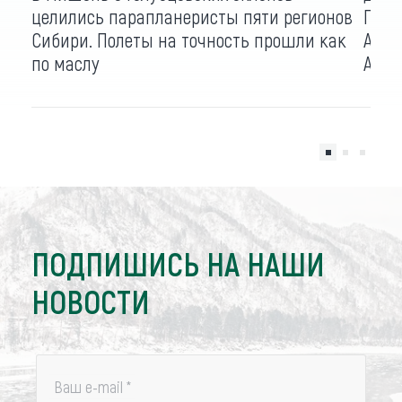
целились парапланеристы пяти регионов
Подр
Сибири. Полеты на точность прошли как
Алта
по маслу
ALTA
ПОДПИШИСЬ НА НАШИ
НОВОСТИ
Ваш e-mail
*