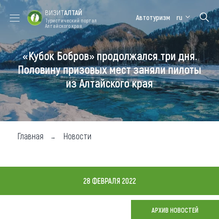
ВИЗИТ
АЛТАЙ
Автотуризм
ru
Туристический портал
Алтайского края
«Кубок Бобров» продолжался три дня.
Форум VISIT
Цветение
Медицинский
Алтайская
ALTAI
маральника
форум
зимовка
Половину призовых мест заняли пилоты
из Алтайского края
Туры
Где побывать
Чем заняться
Главная
Новости
Где остановиться
Где поесть
28 ФЕВРАЛЯ 2022
Карта
АРХИВ НОВОСТЕЙ
Новости