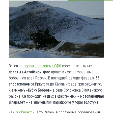
Что привезти (сувениры)
О регионе
Коллекция впечатлений
Другие рубрики
Вслед за
парапланеристами СФО
соревновательные
полеты в Алтайском крае
провели «моторизованные
бобры» со всей России. В последней декаде февраля
35
спортсменов
от Иркутска до Калининграда присоединились
к
зимнему «Кубку Бобров»
в селе Солоновка Смоленского
района. Он проходил на двух видах техники –
мотопараплан
и паралет
– на знаменитом парадроме
у горы Толстуха
.
Как
сообщают
«Вести Алтай», в программе соревнований