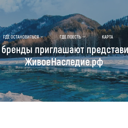
ение маральника
Медицинский форум
ГДЕ ОСТАНОВИТЬСЯ
ГДЕ ПОЕСТЬ
КАРТА
 бренды приглашают представит
 побывать
Чем заняться
ЖивоеНаследие.рф
ты природы
Календарь событий
ты истории и культуры
Аудиогид
ты развлечений
Мой маршрут
уристических мест
аломобильных граждан