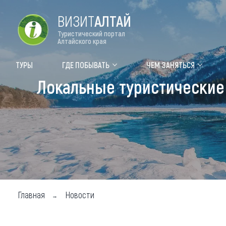
ВИЗИТ
АЛТАЙ
Туристический портал
Алтайского края
Форум VISIT ALTAI
Цвет
ТУРЫ
ГДЕ ПОБЫВАТЬ
ЧЕМ ЗАНЯТЬСЯ
Локальные туристические
Туры
Где
Объек
Объек
Объек
Топ т
Для м
Главная
Новости