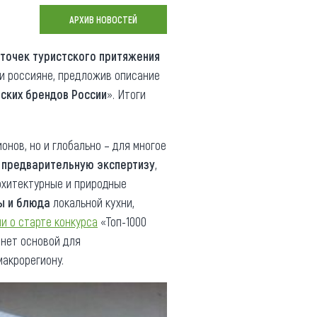
Коллекция впечатлений
АРХИВ НОВОСТЕЙ
Блог путешественника
точек турист
ского притяжения
ми россияне, предложив описание
Видеогалерея
еских брендов России
». Итоги
тай
Фотогалерея
нов, но и глобально – для многое
ь
предварительную экспертизу
,
хитектурные и природные
ы и блюда
локальной кухни,
и о старте конкурса
«Топ-1000
анет основой для
макрорегиону.