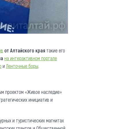
ов
от Алтайского края
такие его
на
на интерактивном портале
р
и
Ленточные боры
.
м проектом «Живое наследие»
тратегических инициатив и
урных и туристических магнитах
ентских грантов и Общественной