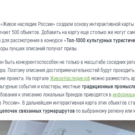
та
О регионе
ости
Общая информация
 «Живое наследие России» создали основу интерактивной карты
ючает 500 объектов. Добавить на карту еще столько же могут са
Как добраться
привезти (сувениры)
для рассмотрения в конкурсе «
Топ-1000 культурных туристич
Люди, прославившие Ал
вторы лучших описаний получат призы.
Карты и буклеты
н быть конкурентоспособен не только в масштабе соседних регио
ира. Поэтому описания достопримечательностей будут проходит
ме проекта. На портале
ЖивоеНаследие.рф
можно разместить ар
ультурные события и кластеры, местные
традиционные промысл
ребования к описанию локальных брендов приводятся в
информаци
в России». В дальнейшем интерактивная карта этих объектов ст
цепочек связанных турмаршрутов
по выбранному региону или 