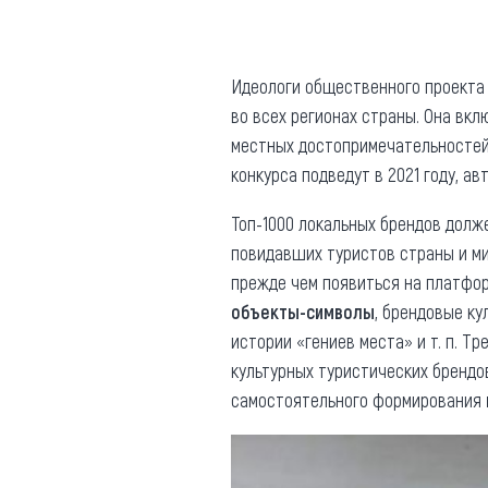
Где поесть
Кар
Нов
Рестораны
Идеологи общественного проекта
во всех регионах страны. Она вкл
Кафе
Что 
местных достопримечательностей 
Придорожные кафе
конкурса подведут в 2021 году, а
Топ-1000 локальных брендов долже
повидавших туристов страны и м
прежде чем появиться на платфор
Другие рубрики
объекты-символы
, брендовые к
истории «гениев места» и т. п. Т
О нас
культурных туристических брендо
Реестр туроператоров
самостоятельного формирования
Алтайского края
Реестр туристических
агентств Алтайского края