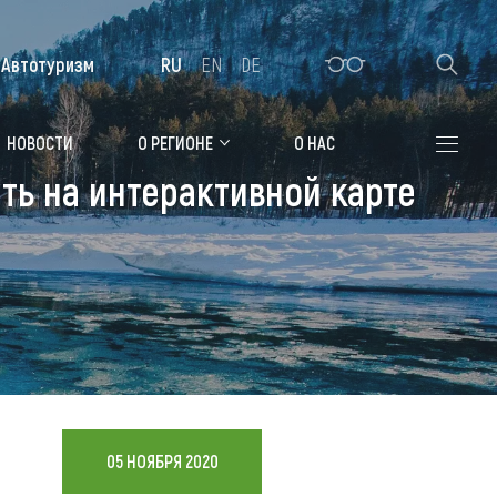
Автотуризм
RU
EN
DE
Алтайская зимовка
НОВОСТИ
О РЕГИОНЕ
О НАС
ь на интерактивной карте
Где остановиться
Санатории
Гостиницы, отели
Коттеджи, базы
Сельские усадьбы
Мотели, придорожные отели
05 НОЯБРЯ 2020