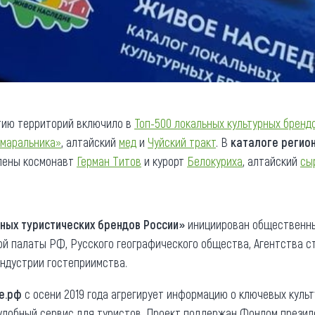
тию территорий включило в
Топ-500 локальных культурных бренд
 маральника»
, алтайский
мед
и
Чуйский тракт
. В
каталоге регио
лены космонавт
Герман Титов
и курорт
Белокуриха
, алтайский
сы
рных туристических брендов России»
инициирован общественны
й палаты РФ, Русского географического общества, Агентства с
ндустрии гостеприимства.
е.рф
с осени 2019 года агрегирует информацию о ключевых культ
 удобный сервис для туристов. Проект поддержан Фондом презид