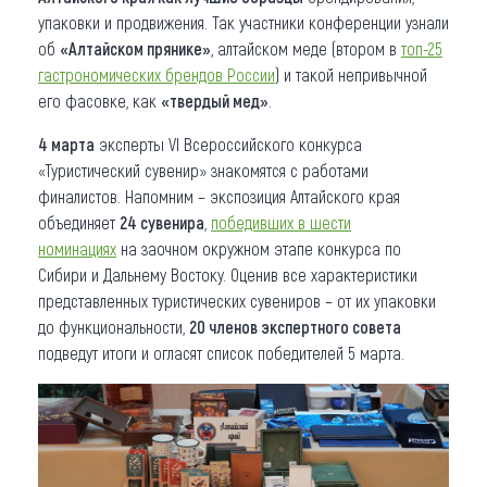
упаковки и продвижения. Так участники конференции узнали
об
«Алтайском прянике»
, алтайском меде (втором в
топ-25
гастрономических брендов России
) и такой непривычной
его фасовке, как
«твердый мед»
.
4 марта
эксперты VI Всероссийского конкурса
«Туристический сувенир» знакомятся с работами
финалистов. Напомним – экспозиция Алтайского края
объединяет
24 сувенира
,
победивших в шести
номинациях
на заочном окружном этапе конкурса по
Сибири и Дальнему Востоку. Оценив все характеристики
представленных туристических сувениров – от их упаковки
до функциональности,
20 членов экспертного совета
подведут итоги и огласят список победителей 5 марта.