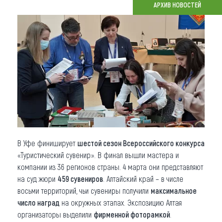
АРХИВ НОВОСТЕЙ
Что привезти (сувениры)
О регионе
Коллекция впечатлений
Другие рубрики
В Уфе финиширует
шестой сезон Всероссийского конкурса
«Туристический сувенир». В финал вышли мастера и
компании из 36 регионов страны. 4 марта они представляют
на суд жюри
459 сувениров
. Алтайский край – в числе
восьми территорий, чьи сувениры получили
максимальное
число наград
на окружных этапах. Экспозицию Алтая
организаторы выделили
фирменной фоторамкой
.