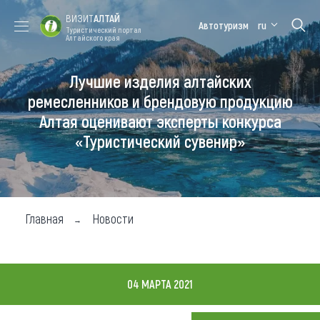
ВИЗИТ
АЛТАЙ
Автотуризм
ru
Туристический портал
Алтайского края
Лучшие изделия алтайских
Форум VISIT
Цветение
Медицинский
Алтайская
ALTAI
маральника
форум
зимовка
ремесленников и брендовую продукцию
Алтая оценивают эксперты конкурса
Туры
«Туристический сувенир»
Где побывать
Чем заняться
Где остановиться
Главная
Новости
Где поесть
Карта
04 МАРТА 2021
Новости