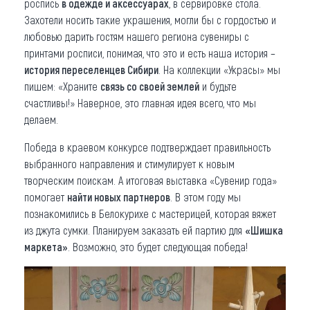
роспись
в одежде и аксессуарах
, в сервировке стола.
Захотели носить такие украшения, могли бы с гордостью и
любовью дарить гостям нашего региона сувениры с
принтами росписи, понимая, что это и есть наша история –
история переселенцев Сибири
. На коллекции «Украсы» мы
пишем: «Храните
связь со своей землей
и будьте
счастливы!» Наверное, это главная идея всего, что мы
делаем.
Победа в краевом конкурсе подтверждает правильность
выбранного направления и стимулирует к новым
творческим поискам. А итоговая выставка «Сувенир года»
помогает
найти новых партнеров
. В этом году мы
познакомились в Белокурихе с мастерицей, которая вяжет
из джута сумки. Планируем заказать ей партию для
«Шишка
маркета»
. Возможно, это будет следующая победа!