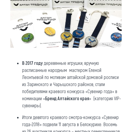
В 2017 году
деревянные игрушки, вручную
расписанные народным мастером Еленой
Леонтьевой по мотивам алтайской домовой росписи
из Заринского и Чарышского районов, стали
победителями краевого конкурса «Сувенир года» в
номинации «
Бренд Алтайского края
» (категория VIP-
сувениры).
Итоги девятого краевого смотра-конкурса «Сувенир
года-2018» подвели 11 августа в Белокурихе. Восемь
из 26 участников конкурса – местных ремесленников