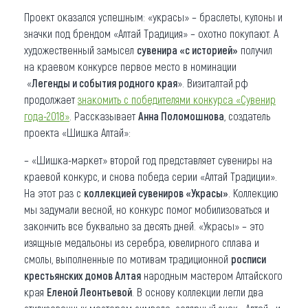
Проект оказался успешным: «украсы» – браслеты, кулоны и
значки под брендом «Алтай Традиция» – охотно покупают. А
художественный замысел
сувенира «с историей»
получил
на краевом конкурсе первое место в номинации
«
Легенды и события родного края
». Визиталтай.рф
продолжает
знакомить с победителями конкурса «Сувенир
года-2018»
. Рассказывает
Анна Поломошнова
, создатель
проекта «Шишка Алтай»:
– «Шишка-маркет» второй год представляет сувениры на
краевой конкурс, и снова победа серии «Алтай Традиции».
На этот раз с
коллекцией сувениров «Украсы»
. Коллекцию
мы задумали весной, но конкурс помог мобилизоваться и
закончить все буквально за десять дней. «Украсы» – это
изящные медальоны из серебра, ювелирного сплава и
смолы, выполненные по мотивам традиционной
росписи
крестьянских домов Алтая
народным мастером Алтайского
края
Еленой Леонтьевой
. В основу коллекции легли два