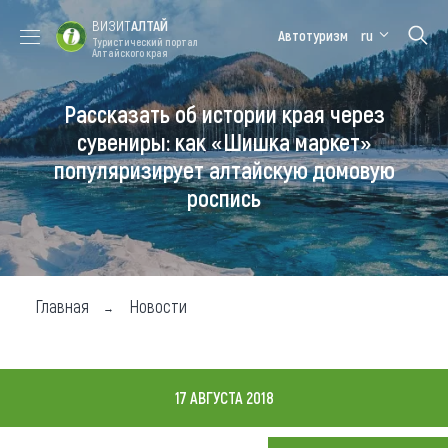
ВИЗИТ
АЛТАЙ
Автотуризм
ru
Туристический портал
Алтайского края
Рассказать об истории края через
Форум VISIT
Цветение
Медицинский
Алтайская
ALTAI
маральника
форум
зимовка
сувениры: как «Шишка маркет»
популяризирует алтайскую домовую
Туры
роспись
Где побывать
Чем заняться
Где остановиться
Главная
Новости
Где поесть
Карта
17 АВГУСТА 2018
Новости