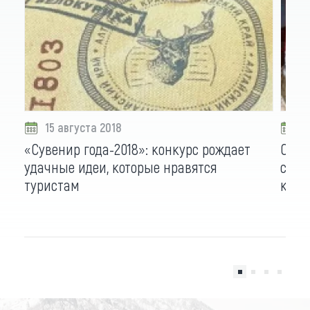
15 августа 2018
2
«Сувенир года-2018»: конкурс рождает
Суве
удачные идеи, которые нравятся
собы
туристам
конк