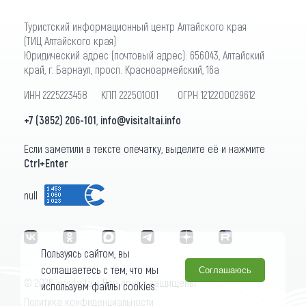
Туристский информационный центр Алтайского края
(ТИЦ Алтайского края)
Юридический адрес (почтовый адрес): 656043, Алтайский
край, г. Барнаул, просп. Красноармейский, 16а
ИНН 2225223458 КПП 222501001 ОГРН 1212200029612
+7 (3852) 206-101
,
info@visitaltai.info
Если заметили в тексте опечатку, выделите её и нажмите
Ctrl+Enter
null
Пользуясь сайтом, вы
соглашаетесь с тем, что мы
Соглашаюсь
© 2026 «visitaltai» Все права защищены.
используем файлы cookies.
Политика конфиденциальности