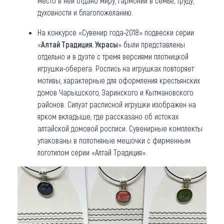
место в ней отдано миру, гармонии в семье, труду,
духовности и благопожеланию.
На конкурсе «Сувенир года-2018» подвески серии
«
Алтай Традиция. Украсы
» были представлены
отдельно и в дуэте с тремя версиями плотницкой
игрушки-оберега. Роспись на игрушках повторяет
мотивы, характерные для оформления крестьянских
домов Чарышского, Заринского и Кытмановского
районов. Силуэт расписной игрушки изображен на
ярком вкладыше, где рассказано об истоках
алтайской домовой росписи. Сувенирные комплекты
упакованы в полотняные мешочки с фирменным
логотипом серии «Алтай Традиция».