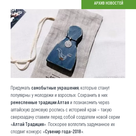
АРХИВ НОВОСТЕЙ
Что привезти (сувениры)
О регионе
Коллекция впечатлений
Другие рубрики
Придумать
самобытные украшения
, которые станут
популярны у молодежи и взрослых. Сохранить в них
ремесленные традиции Алтая
и познакомить через
алтайскую домовую роспись с историей края – такую
сверхзадачу ставили перед собой создатели новой серии
«
Алтай Традиция
». Поскорее воплотить задуманное их
сподвиг конкурс «
Сувенир года-2018
».