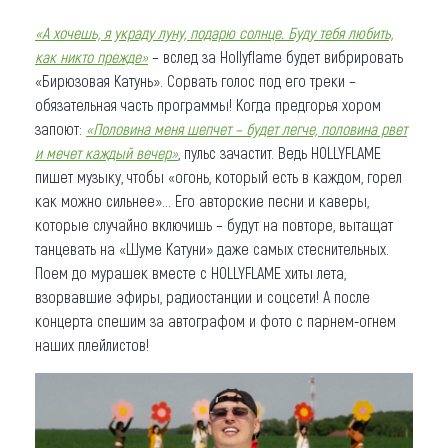
«А хочешь, я украду луну, подарю солнце. Буду тебя любить,
как никто прежде»
– вслед за Hollyflame будет вибрировать
«Бирюзовая Катунь». Сорвать голос под его треки –
обязательная часть программы! Когда предгорья хором
запоют:
«Половина меня шепчет – будет легче, половина рвет
и мечет каждый вечер»
, пульс зачастит. Ведь HOLLYFLAME
пишет музыку, чтобы «огонь, который есть в каждом, горел
как можно сильнее»… Его авторские песни и каверы,
которые случайно включишь – будут на повторе, вытащат
танцевать на «Шуме Катуни» даже самых стеснительных.
Поем до мурашек вместе с HOLLYFLAME хиты лета,
взорвавшие эфиры, радиостанции и соцсети! А после
концерта спешим за автографом и фото с парнем-огнем
наших плейлистов!