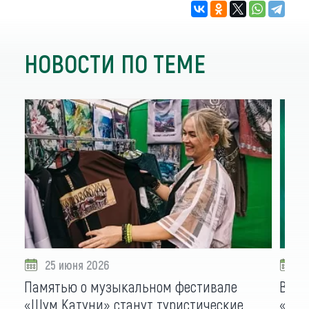
НОВОСТИ ПО ТЕМЕ
25 июня 2026
1
Памятью о музыкальном фестивале
Виде
«Шум Катуни» станут туристические
«Шум