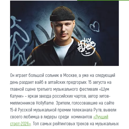
Что привезти (сувениры)
О регионе
Коллекция впечатлений
Другие рубрики
Он играет большой сольник в Москве, а уже на следующий
день раздает вайб в алтайских предгорьях. 15 августа на
главной сцене третьего музыкального фестиваля «Шум
Катуни» – яркая звезда российских чартов, автор хитов-
миллионников Hollyflame. Зрители, голосовавшие на сайте
15-й Русской музыкальной премии телеканала Ру.тв, вывели
своего любимца в лидеры среди номинантов
«Лучший
старт-2026»
. Топ самых рейтинговых треков на музыкальных