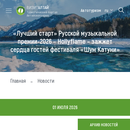
ВИЗИТ
АЛТАЙ
Автотуризм
ru
Туристический портал
Алтайского края
«Лучший старт» Русской музыкальной
Форум VISIT
Цветение
Медицинский
Алтайская
ALTAI
маральника
форум
зимовка
премии-2026 – Hollyflame – зажжет
сердца гостей фестиваля «Шум Катуни»
Туры
Где побывать
Чем заняться
Главная
Новости
Где остановиться
Где поесть
01 ИЮЛЯ 2026
Карта
АРХИВ НОВОСТЕЙ
Новости