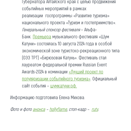
Губернатора Алтайского края с целью продвижения
событийных мероприятий в рамках
реализации госпрограммы «Развитие туризма»
национального проекта «Туризм и гостеприимство».
Генеральный спонсор фестиваля
– Альфа-
Банк.
Премьера
музыкального фестиваля «Шум
Катуни» состоялась 10 августа 2024 года в особой
экономической зоне туристско-рекреационного типа
(ОЭЗ ТРТ) «Бирюзовая Катунь». Фестиваль стал
лауреатом федеральной премии Russian Event
Awards-2024 в номинации
«Лучший проект по
популяризации событийного туризма»
. Официальный
сайт события –
шумкатуни.рф.
Информацию подготовила Елена Михова.
Фото
и фото
анонса
–
hollyflame
,
стоп-кадр –
rutv
.