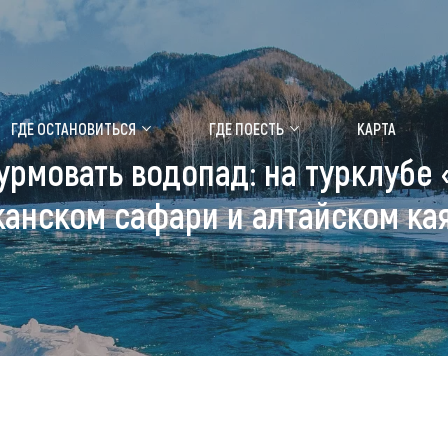
ение маральника
Медицинский форум
ГДЕ ОСТАНОВИТЬСЯ
ГДЕ ПОЕСТЬ
КАРТА
урмовать водопад: на турклубе
 побывать
Чем заняться
анском сафари и алтайском ка
ты природы
Календарь событий
ты истории и культуры
Аудиогид
ты развлечений
Мой маршрут
уристических мест
аломобильных граждан