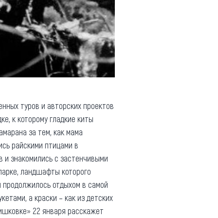
нных туров и авторских проектов
ке, к которому гладкие киты
амарана за тем, как мама
ись райскими птицами в
в и знакомились с застенчивыми
парке, ландшафты которого
м продолжилось отдыхом в самой
кетами, а краски – как из детских
ишковке» 22 января расскажет