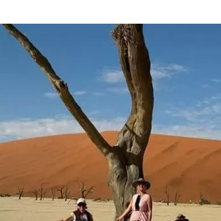
та
О регионе
ости
Общая информация
Как добраться
привезти (сувениры)
Люди, прославившие Ал
Карты и буклеты