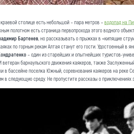
в краевой столице есть небольшой – пара метров –
водопад на П
ым полотном есть страница первопрохода этого водного объекта
ладимир Бартенев
, но рассказывать о прыжках в «кипящие стру
аяках по горным рекам Алтая станут его гости. Удостоенный в я
Кондратенко
– один из старейших и опытнейших туристов-униве
 И ветеран барнаульского движения каякеров, также Заслужен
ки в бассейне поселка Южный, соревнования каякеров на реке Се
 в следующую среду. Не пропустите рассказы о приключениях э