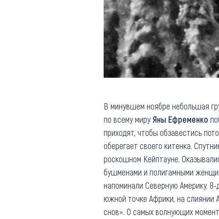
В минувшем ноябре небольшая гр
по всему миру
Яны Ефременко
поб
приходят, чтобы обзавестись пото
оберегает своего китенка. Спутн
роскошном Кейптауне. Оказывалис
бушменами и полигамными женщин
напоминали Северную Америку. 8
южной точке Африки, на слиянии А
снов». О самых волнующих момен