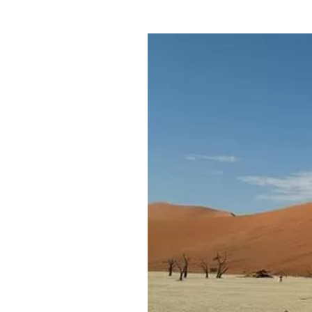
Где поесть
Кар
Нов
Рестораны
Кафе
Что 
Придорожные кафе
Другие рубрики
О нас
Реестр туроператоров
Алтайского края
Реестр туристических
агентств Алтайского края