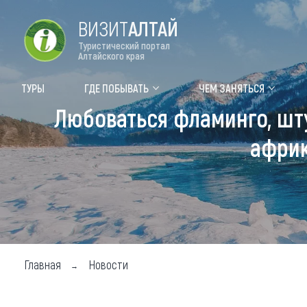
ВИЗИТ
АЛТАЙ
Туристический портал
Алтайского края
Форум VISIT ALTAI
Цвет
ТУРЫ
ГДЕ ПОБЫВАТЬ
ЧЕМ ЗАНЯТЬСЯ
Любоваться фламинго, шт
Туры
Где
африк
Объек
Объек
Объек
Топ т
Для м
Главная
Новости