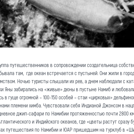
уппа путешественников в сопровождении создательница собстве
ывала там, где океан встречается с пустыней. Они жили в город
мством. Ночью туристы слышали их рев, а днем наблюдали с кат
ики Яны забирались на «живые» дюны в пустыне Намиб и любовал
ь в гуще огромной – 100-150 особей – стаи «цирковых» дельфино
ами племени химба. Чувствовали себя Индианой Джонсом в нац
-дневное джип-сафари по Намибии протяженностью почти 2800 к
тлантического и Индийского океанов, где «цветы растут сразу бу
тах путешествия по Намибии и ЮАР пришедшим на турклуб в «Ш