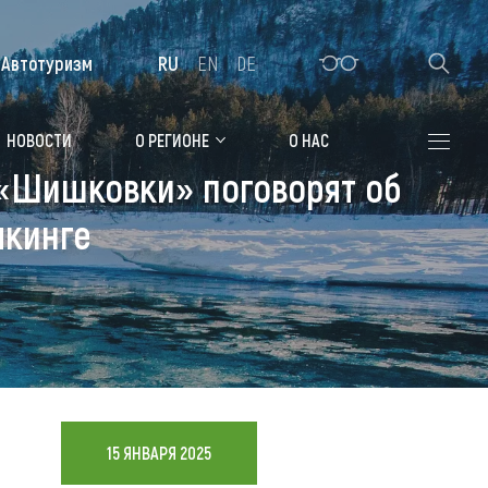
Автотуризм
RU
EN
DE
Алтайская зимовка
НОВОСТИ
О РЕГИОНЕ
О НАС
 «Шишковки» поговорят об
Где остановиться
якинге
Санатории
Гостиницы, отели
Коттеджи, базы
Сельские усадьбы
Мотели, придорожные отели
15 ЯНВАРЯ 2025