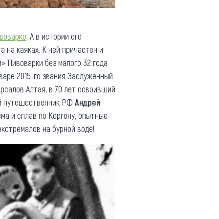
ивоварке
. А в истории его
 на каяках. К ней причастен и
и» Пивоварки без малого 32 года
нваре 2015-го звания Заслуженный
рсалов Алтая, в 70 лет освоивший
ный путешественник РФ
Андрей
ма и сплав по Коргону, опытные
кстремалов на бурной воде!