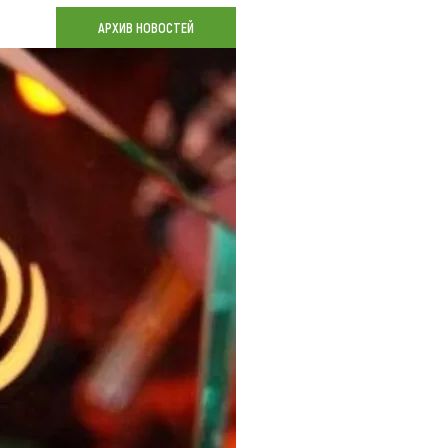
Коллекция впечатлений
АРХИВ НОВОСТЕЙ
Блог путешественника
Видеогалерея
тай
Фотогалерея