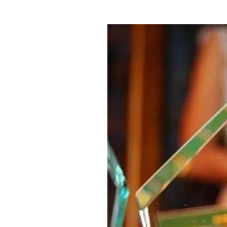
Где поесть
Кар
Нов
Рестораны
Кафе
Что 
Придорожные кафе
Другие рубрики
О нас
Реестр туроператоров
Алтайского края
Реестр туристических
агентств Алтайского края