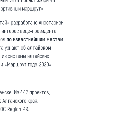
ли. Этот проект жюри VII
портивный маршрут».
тай» разработано Анастасией
й интерес вице-президента
ров
по известнейшим местам
ята узнают об
алтайском
х из системы алтайских
ии «Маршрут года-2020».
нске. Из 442 проектов,
 Алтайского края.
ОС Region PR.