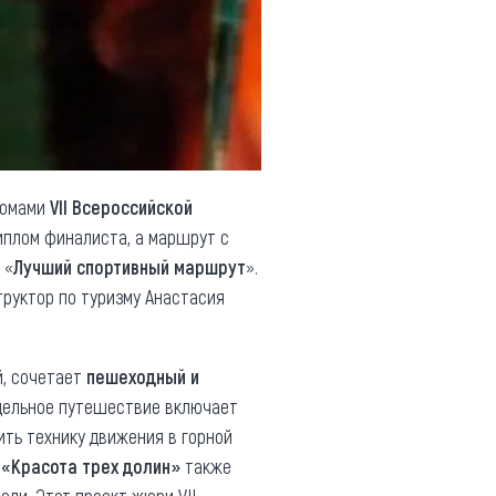
ломами
VII Всероссийской
иплом финалиста, а маршрут с
 «
Лучший спортивный маршрут
».
труктор по туризму Анастасия
й, сочетает
пешеходный и
едельное путешествие включает
ть технику движения в горной
т
«Красота трех долин»
также