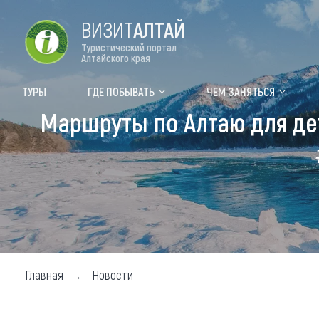
ВИЗИТ
АЛТАЙ
Туристический портал
Алтайского края
Форум VISIT ALTAI
Цвет
ТУРЫ
ГДЕ ПОБЫВАТЬ
ЧЕМ ЗАНЯТЬСЯ
Маршруты по Алтаю для дет
Туры
Где
Объек
Объек
Объек
Топ т
Для м
Главная
Новости