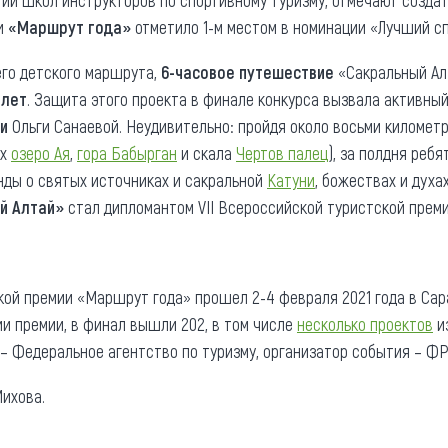
ий школ инструкторов по спортивному туризму, отмечают создате
ии
«Маршрут года»
отметило 1-м местом в номинации «Лучший с
го детского маршрута,
6-часовое путешествие
«Сакральный Ал
 лет
. Защита этого проекта в финале конкурса вызвала активны
и
Ольги Санаевой. Неудивительно: пройдя около восьми километ
ых
озеро Ая
,
гора Бабырган
и скала
Чертов палец
), за полдня реб
енды о святых источниках и сакральной
Катуни
, божествах и духа
й Алтай»
стал дипломантом VII Всероссийской туристской прем
кой премии «Маршрут года» прошел 2-4 февраля 2021 года в Сара
и премии, в финал вышли 202, в том числе
несколько проектов
из
 Федеральное агентство по туризму, организатор события – ФР
ихова.