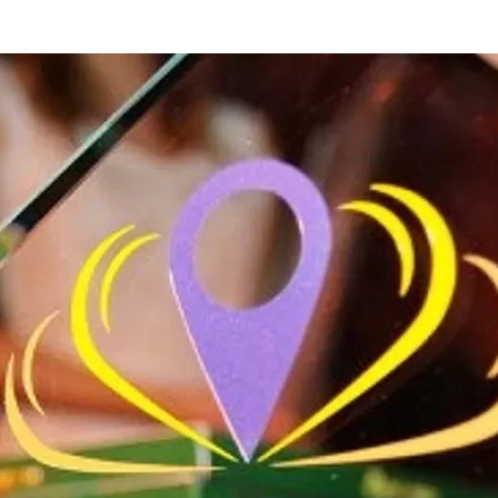
та
О регионе
ости
Общая информация
Как добраться
привезти (сувениры)
Люди, прославившие Ал
Карты и буклеты