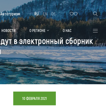
Автотуризм
RU
EN
DE
Алтайская зимовка
НОВОСТИ
О РЕГИОНЕ
О НАС
йдут в электронный сборник
Где остановиться
и
Санатории
Гостиницы, отели
Коттеджи, базы
Сельские усадьбы
Мотели, придорожные отели
10 ФЕВРАЛЯ 2021