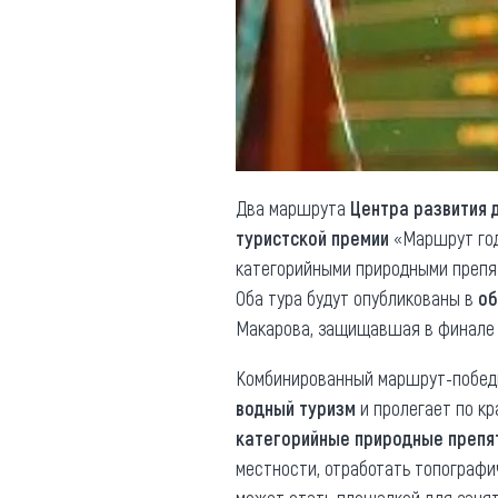
Обращения граждан
Противодействие коррупции
Два маршрута
Центра развития 
туристской премии
«Маршрут год
категорийными природными препят
Оба тура будут опубликованы в
об
Макарова, защищавшая в финале 
Комбинированный маршрут-победи
водный туризм
и пролегает по к
категорийные природные препя
местности, отработать топограф