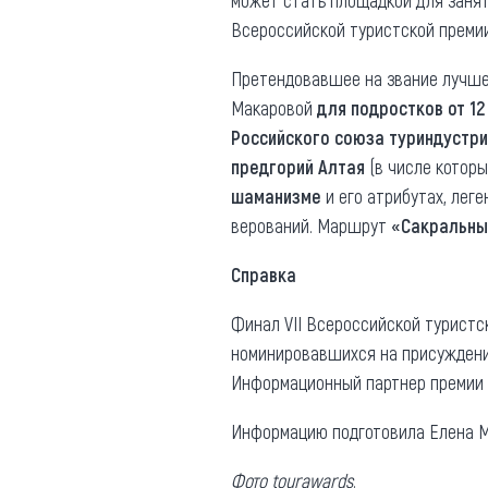
может стать площадкой для занят
Всероссийской туристской прем
Претендовавшее на звание лучше
Макаровой
для подростков от 12
Российского союза туриндустри
предгорий Алтая
(в числе котор
шаманизме
и его атрибутах, лег
верований. Маршрут
«Сакральны
Справка
Финал VII Всероссийской туристс
номинировавшихся на присуждени
Информационный партнер премии –
Информацию подготовила Елена М
Фото
tourawards
.