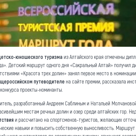
детско-юношеского туризма
из Алтайского края отмечены дип
а». Детский маршрут одного дня «Сакральный Алтай» получил д
ствиями «Красота трех долин» занял первое место в номинации
щероссийском путеводителе
на сайте премии, рассказала инс
конкурса проекты-номинанты.
тель, разработанный Андреем Саблиным и Натальей Молчаново
расивейшим местам речных долин и озер среди алтайских гор. Н
тствия
и рассчитано на спортсменов-туристов, желающих отточи
ические навыки и повысить собственную выносливость. Маршру