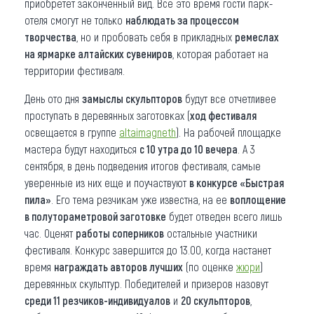
приобретет законченный вид. Все это время гости парк-
отеля смогут не только
наблюдать за процессом
творчества
, но и пробовать себя в прикладных
ремеслах
на ярмарке алтайских сувениров
, которая работает на
территории фестиваля.
День ото дня
замыслы скульпторов
будут все отчетливее
проступать в деревянных заготовках (
ход фестиваля
освещается в группе
altaimagnet
h
). На рабочей площадке
мастера будут находиться
с 10 утра до 10 вечера
. А 3
сентября, в день подведения итогов фестиваля, самые
уверенные из них еще и поучаствуют
в конкурсе «Быстрая
пила»
. Его тема резчикам уже известна, на ее
воплощение
в полутораметровой заготовке
будет отведен всего лишь
час. Оценят
работы соперников
остальные участники
фестиваля. Конкурс завершится до 13.00, когда настанет
время
награждать авторов лучших
(по оценке
жюри
)
деревянных скульптур. Победителей и призеров назовут
среди 11 резчиков-индивидуалов
и
20 скульпторов
,