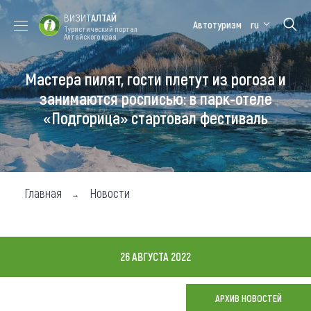
ВИЗИТ
АЛТАЙ
Автотуризм
ru
Туристический портал
Алтайского края
Мастера пилят, гости плетут из рогоза и
Форум VISIT
Цветение
Медицинский
Алтайская
ALTAI
маральника
форум
зимовка
занимаются росписью: в парк-отеле
«Подгорица» стартовал фестиваль
Туры
Где побывать
Чем заняться
Главная
Новости
Где остановиться
Где поесть
26 АВГУСТА 2022
Карта
АРХИВ НОВОСТЕЙ
Новости