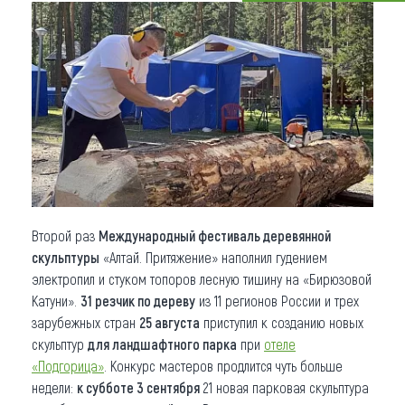
Что привезти (сувениры)
О регионе
Коллекция впечатлений
Другие рубрики
Второй раз
Международный фестиваль деревянной
скульптуры
«Алтай. Притяжение» наполнил гудением
электропил и стуком топоров лесную тишину на «Бирюзовой
Катуни».
31
резчик по дереву
из 11 регионов России и трех
зарубежных стран
25 августа
приступил к созданию новых
скульптур
для ландшафтного парка
при
отеле
«Подгорица»
. Конкурс мастеров продлится чуть больше
недели:
к субботе 3 сентября
21 новая парковая скульптура