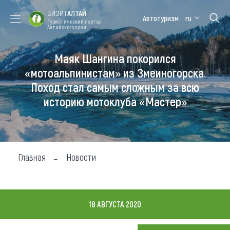
ВИЗИТ
АЛТАЙ
Автотуризм
ru
Туристический портал
Алтайского края
Маяк Шангина покорился
Форум VISIT
Цветение
Медицинский
Алтайская
ALTAI
маральника
форум
зимовка
«мотоальпинистам» из Змеиногорска.
Поход стал самым сложным за всю
Туры
историю мотоклуба «Мастер»
Где побывать
Чем заняться
Где остановиться
Главная
Новости
Где поесть
Карта
18 АВГУСТА 2020
Новости