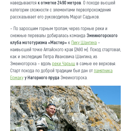
наведываются
к отметке 2490 метров
. О походе высшей
категории сложности с элементами первопрохождения
рассказывает его руководитель Марат Садыков.
– По заросшим горным тропам, через горные реки и
снежные перевалы добиралась команда
Змеиногорского
клуба мототуризма «Мастер»
к
Пику Шангина
–
наивысшей точке Алтайского края (2490 м). Поход стартовал,
как и экспедиция Петра Ивановича Шангина, из
Змеиногорска – вдоль
реки Чарыш
в самые ее верховья.
Старт похода по доброй традиции был дан от
памятника
Ермаку
у Нагорного пруда
Змеиногорска.