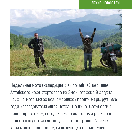
АРХИВ НОВОСТЕЙ
Что привезти (сувениры)
О регионе
Коллекция впечатлений
Другие рубрики
Недельная мотоэкспедиция
к высочайшей вершине
Алтайского края стартовала из Змеиногорска 9 августа.
Трио на мотоциклах вознамерилось пройти
маршрут 1876
года
исследователя Алтая Петра Шангина. Сложности с
ориентированием, погодные условия, горный рельеф и
полное отсутствие дорог
делают этот район Алтайского
края малопосещаемым, лишь изредка пешие туристы