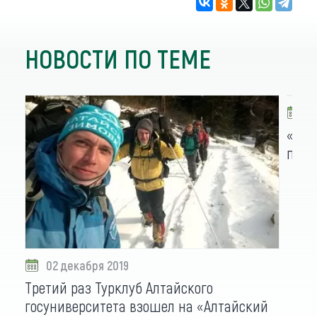
НОВОСТИ ПО ТЕМЕ
2
«Алт
подн
02 декабря 2019
Третий раз Турклуб Алтайского
госуниверситета взошел на «Алтайский