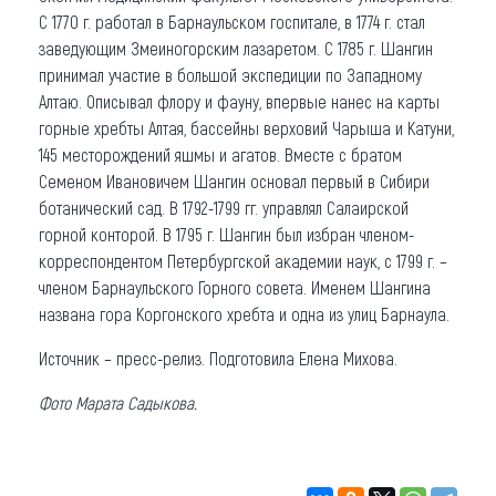
С 1770 г. работал в Барнаульском госпитале, в 1774 г. стал
заведующим Змеиногорским лазаретом. С 1785 г. Шангин
принимал участие в большой экспедиции по Западному
Алтаю. Описывал флору и фауну, впервые нанес на карты
горные хребты Алтая, бассейны верховий Чарыша и Катуни,
145 месторождений яшмы и агатов. Вместе с братом
Семеном Ивановичем Шангин основал первый в Сибири
ботанический сад. В 1792-1799 гг. управлял Салаирской
горной конторой. В 1795 г. Шангин был избран членом-
корреспондентом Петербургской академии наук, с 1799 г. –
членом Барнаульского Горного совета. Именем Шангина
названа гора Коргонского хребта и одна из улиц Барнаула.
Источник – пресс-релиз. Подготовила Елена Михова.
Фото Марата Садыкова.