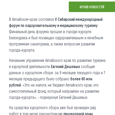
АРХИВ НОВОСТЕЙ
Что привезти (сувениры)
В Алтайском крае состоялся
V Сибирский международный
О регионе
форум по оздоровительному и медицинскому туризму
.
Коллекция впечатлений
Финальный день форума прошел в городе-курорте
Белокуриха и был посвящен оздоровительным и лечебным
Другие рубрики
программам санаториев, а также вопросам развития
города-курорта.
Начальник управления Алтайского края по развитию туризма
и курортной деятельности
Евгений Дешевых
сообщил
данные о курортном сборе: за 9 месяцев текущего года и 7
месяцев предыдущего было собрано
более 60 млн.
рублей.
«Это не налоги, не бюджет Алтайского края, это
самостоятельный фонд, который направлен на развитие
города-курорта», - подчеркнул Евгений Дешевых.
На средства курортного сбора уже был проведен ряд
работ, в том числе реконструкция
пешеходной зоны