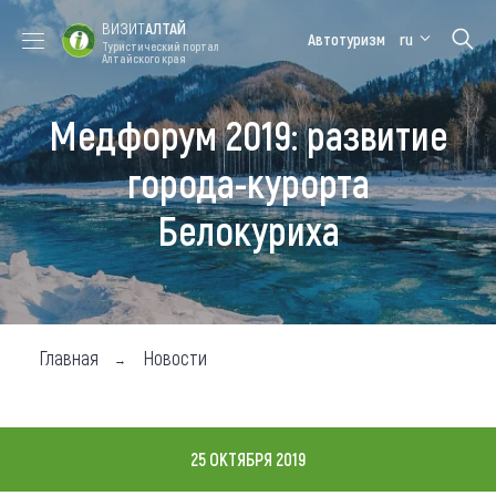
ВИЗИТ
АЛТАЙ
Автотуризм
ru
Туристический портал
Алтайского края
Медфорум 2019: развитие
Форум VISIT
Цветение
Медицинский
Алтайская
ALTAI
маральника
форум
зимовка
города-курорта
Туры
Белокуриха
Где побывать
Чем заняться
Где остановиться
Главная
Новости
Где поесть
Карта
25 ОКТЯБРЯ 2019
Новости