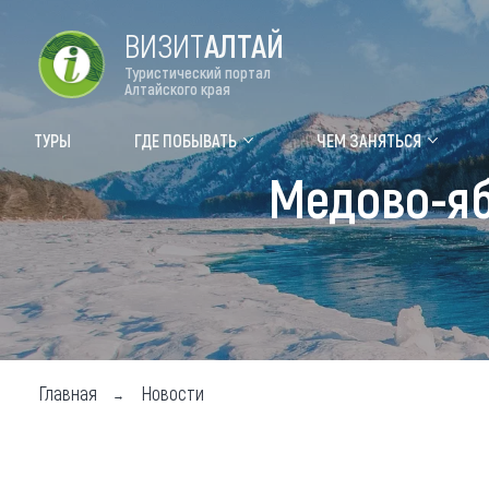
ВИЗИТ
АЛТАЙ
Туристический портал
Алтайского края
Форум VISIT ALTAI
Цвет
ТУРЫ
ГДЕ ПОБЫВАТЬ
ЧЕМ ЗАНЯТЬСЯ
Медово-яб
Туры
Где
Объек
Объек
Объек
Топ т
Главная
Новости
Для м