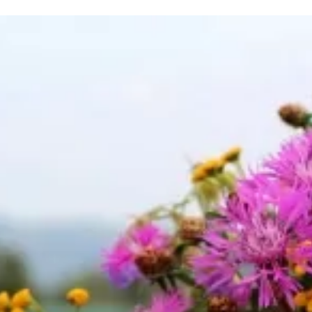
та
О регионе
ости
Общая информация
Как добраться
привезти (сувениры)
Люди, прославившие Ал
Карты и буклеты