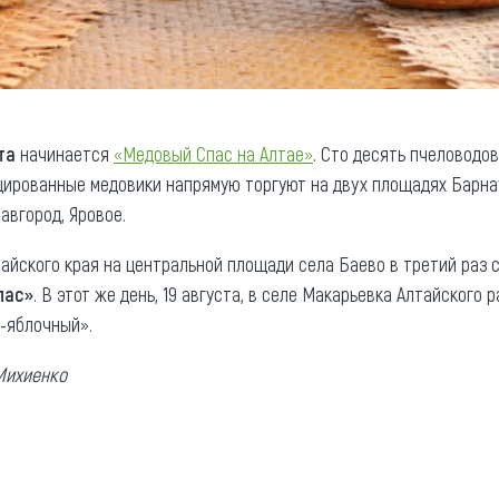
та
начинается
«Медовый Спас на Алтае»
. Сто десять пчеловодов
цированные медовики напрямую торгуют на двух площадях Барнау
авгород, Яровое.
айского края на центральной площади села Баево в третий раз 
пас»
. В этот же день, 19 августа, в селе Макарьевка Алтайского
о-яблочный».
Михиенко