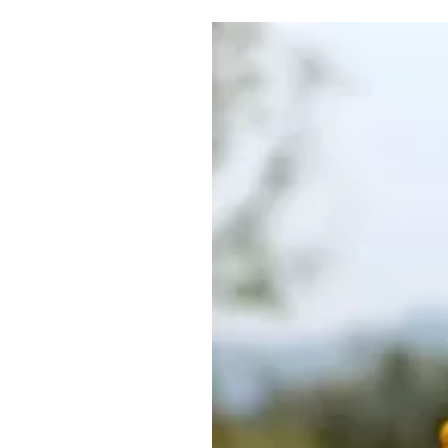
Где поесть
Кар
Нов
Рестораны
Кафе
Что 
Придорожные кафе
Другие рубрики
О нас
Реестр туроператоров
Алтайского края
Реестр туристических
агентств Алтайского края