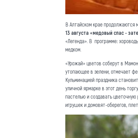
В Алтайском крае продолжаются м
13 августа «медовый спас - зат
«Легенда». В программе: хороводы
медком.
«Урожай» цветов соберут в Мамо
утопающее в зелени, отмечает фе
Кульминацией праздника становит
уличной ярмарке в этот день торг
пастелью и создавать цветочную 
игрушек и домовят-оберегов, пле