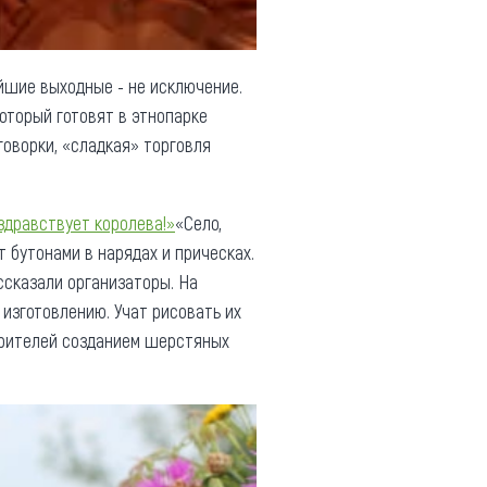
йшие выходные - не исключение.
который готовят в этнопарке
говорки, «сладкая» торговля
здравствует королева!»
«Село,
 бутонами в нарядах и прическах.
ссказали организаторы. На
 изготовлению. Учат рисовать их
 зрителей созданием шерстяных