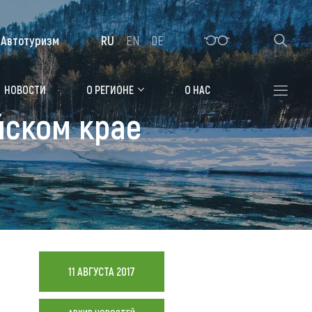
Автотуризм
RU
EN
DE
Алтайская зимовка
НОВОСТИ
О РЕГИОНЕ
О НАС
йском крае
Где остановиться
Санатории
Гостиницы, отели
Коттеджи, базы
Сельские усадьбы
Мотели, придорожные отели
11 АВГУСТА 2017