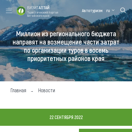
ВИЗИТ
АЛТАЙ
Автотуризм
ru
Туристический портал
Алтайского края
Миллион из регионального бюджета
Форум VISIT
Цветение
Медицинский
Алтайская
ALTAI
маральника
форум
зимовка
направят на возмещение части затрат
по организации туров в восемь
Туры
приоритетных районов края
Где побывать
Чем заняться
Где остановиться
Главная
Новости
Где поесть
Карта
22 СЕНТЯБРЯ 2022
Новости