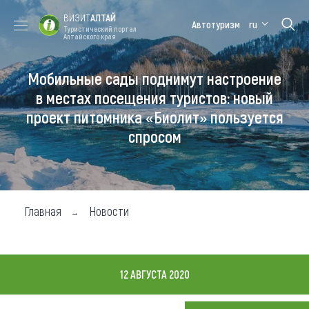
ВИЗИТ
АЛТАЙ
Автотуризм
ru
Туристический портал
Алтайского края
Мобильные сады поднимут настроение
Форум VISIT
Цветение
Медицинский
Алтайская
ALTAI
маральника
форум
зимовка
в местах посещения туристов: новый
проект питомника «Биолит» пользуется
Туры
спросом
Где побывать
Чем заняться
Где остановиться
Главная
Новости
Где поесть
Карта
12 АВГУСТА 2020
Новости