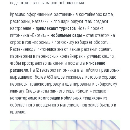
сады тоже становятся востребованными.
Красиво оформленные растениями в контейнерах кафе,
рестораны, магазины и площади радуют глаз, создают
настроение и
привлекают туристов
. Новый проект
питомника «Биолит» –
мобильные сады
– стал ответом на
спрос в год «короны» и потихоньку набирает обороты.
Растениеводы питомника знают, какие растения сделать
партнерами в переносных контейнерах и уличных кашпо,
чтобы пространство из камня и асфальта
мгновенно
расцвело
. На 12 гектарах питомника в алтайских предгорьях
выращивают более 450 видов саженцев, которые хорошо
переносят транспортировку и адаптированы к сибирскому
климату. Специалисты зимнего сада «Биолит» создают
неповторимые композиции мобильных «садиков»
из
собственного посадочного материала под заказ быстро и
красиво.