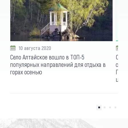
10 августа 2020
3
Село Алтайское вошло в ТОП-5
Спла
популярных направлений для отдыха в
стра
горах осенью
Парт
цент