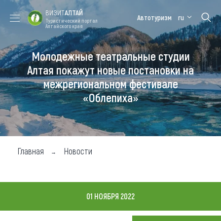
ВИЗИТ
АЛТАЙ
Автотуризм
ru
Туристический портал
Алтайского края
Молодежные театральные студии
Форум VISIT
Цветение
Медицинский
Алтайская
ALTAI
маральника
форум
зимовка
Алтая покажут новые постановки на
межрегиональном фестивале
Туры
«Облепиха»
Где побывать
Чем заняться
Где остановиться
Главная
Новости
Где поесть
Карта
01 НОЯБРЯ 2022
Новости