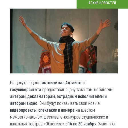
АРХИВ НОВОСТЕЙ
Что привезти (сувениры)
О регионе
Коллекция впечатлений
Другие рубрики
На целую неделю
актовый зал Алтайского
госуниверситета
предоставит сцену талантам-любителям:
актерам, декламаторам, эстрадным исполнителям и
авторам видео
. Они будут показывать свои новые
видеопроекты, спектакли и номера
на шестом
межрегиональном фестивале-конкурсе студенческих и
школьных театров «Облепиха»
с 14 по 20 ноября
. Участники