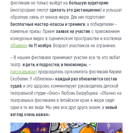
фестиваля не только выйдут на
большую аудиторию
(иногородние смогут
сделать это дистанционно
) и услышат
обратную связь от членов жюри. Для них подготовят
бесплатные мастер-классы и тренинги
, а победителям –
памятные призы. Прием
заявок на участие
с приложением
конкурсных видео в сценическом пространстве и костюмах
объявлен
по 11 ноября
. Возраст участников не ограничен.
– В нашем фестивале принимают участие все те, кто любит
театр:
и дети, и подростки, и пенсионеры
, —
рассказывает
председатель оргкомитета фестиваля Кирилл
Скобелин. У «Облепихи»
каждый раз обновляется состав
судей
, и это здорово, комментирует руководитель детской
театральной студии «Окно» Любовь Беззубцева: «Обычно на
театральных фестивалях в Алтайском крае в жюри сидят
одни и те же люди. Мы уже все друг друга знаем, а
новый
взгляд очень важен
».