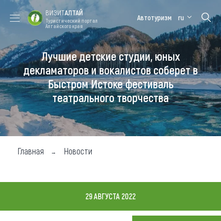
ВИЗИТ
АЛТАЙ
Автотуризм
ru
Туристический портал
Алтайского края
Лучшие детские студии, юных
Форум VISIT
Цветение
Медицинский
Алтайская
ALTAI
маральника
форум
зимовка
декламаторов и вокалистов соберет в
Быстром Истоке фестиваль
Туры
театрального творчества
Где побывать
Чем заняться
Где остановиться
Главная
Новости
Где поесть
Карта
29 АВГУСТА 2022
Новости