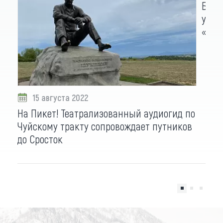
Боле
учас
«Ист
15 августа 2022
На Пикет! Театрализованный аудиогид по
Чуйскому тракту сопровождает путников
до Сросток