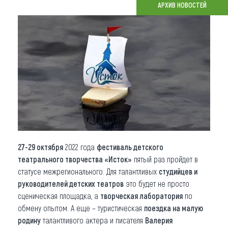
АРХИВ НОВОСТЕЙ
Что привезти (сувениры)
О регионе
Коллекция впечатлений
Другие рубрики
27-29 октября
2022 года
фестиваль детского
театрального творчества «Исток»
пятый раз пройдет в
статусе межрегионального. Для талантливых
студийцев и
руководителей детских театров
это будет не просто
сценическая площадка, а
творческая лаборатория
по
обмену опытом. А еще – туристическая
поездка на малую
родину
талантливого актера и писателя
Валерия