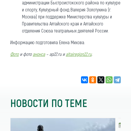
администрации Быстроистокского района по культуре
и спорту, Культурный фонд Валерия Золотухина (г.
Москва) при поддержке Министерства культуры и
Правительства Алтайского края и Алтайского
отделения Союза театральных деятелей России.
Информацию подготовила Елена Михова.
Фото
и фото
анонса
– ap22.ru и
altairegion22.ru
.
НОВОСТИ ПО ТЕМЕ
0