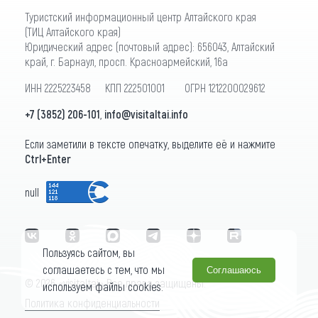
Туристский информационный центр Алтайского края
(ТИЦ Алтайского края)
Юридический адрес (почтовый адрес): 656043, Алтайский
край, г. Барнаул, просп. Красноармейский, 16а
ИНН 2225223458 КПП 222501001 ОГРН 1212200029612
+7 (3852) 206-101
,
info@visitaltai.info
Если заметили в тексте опечатку, выделите её и нажмите
Ctrl+Enter
null
Пользуясь сайтом, вы
соглашаетесь с тем, что мы
Соглашаюсь
© 2026 «visitaltai» Все права защищены.
используем файлы cookies.
Политика конфиденциальности