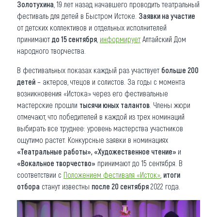
Золотухина
, 19 лет назад начавшего проводить театральный
фестиваль для детей в Быстром Истоке.
Заявки на участие
от детских коллективов и отдельных исполнителей
принимают
до 15 сентября
,
информирует
Алтайский Дом
народного творчества.
В фестивальных показах каждый раз участвует
больше 200
детей
– актеров, чтецов и солистов. За годы с момента
возникновения «Истока» через его фестивальные
мастерские прошли
тысячи юных талантов
. Члены жюри
отмечают, что победителей в каждой из трех номинаций
выбирать все труднее: уровень мастерства участников
ощутимо растет. Конкурсные заявки в номинациях
«Театральные работы», «Художественное чтение»
и
«Вокальное творчество»
принимают до 15 сентября. В
соответствии с
Положением фестиваля «Исток»
,
итоги
отбора
станут известны
после 20 сентября
2022 года.