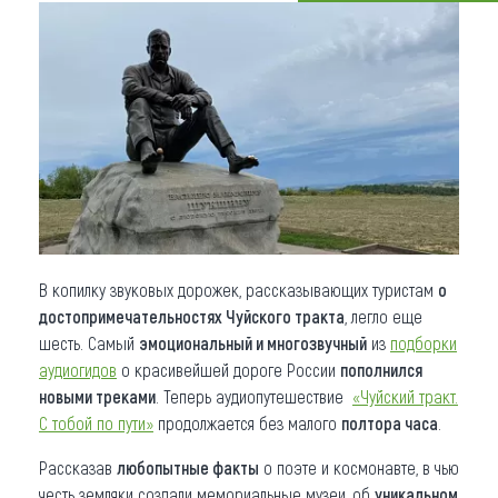
Что привезти (сувениры)
О регионе
Коллекция впечатлений
Другие рубрики
В копилку звуковых дорожек, рассказывающих туристам
о
достопримечательностях Чуйского тракта
, легло еще
шесть. Самый
эмоциональный и многозвучный
из
подборки
аудиогидов
о красивейшей дороге России
пополнился
новыми треками
. Теперь аудиопутешествие
«Чуйский тракт.
С тобой по пути»
продолжается без малого
полтора часа
.
Рассказав
любопытные факты
о поэте и космонавте, в чью
честь земляки создали мемориальные музеи, об
уникальном