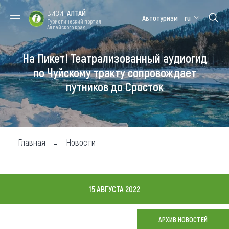
ВИЗИТ
АЛТАЙ
Автотуризм
ru
Туристический портал
Алтайского края
На Пикет! Театрализованный аудиогид
Форум VISIT
Цветение
Медицинский
Алтайская
ALTAI
маральника
форум
зимовка
по Чуйскому тракту сопровождает
путников до Сросток
Туры
Где побывать
Чем заняться
Главная
Новости
Где остановиться
Где поесть
15 АВГУСТА 2022
Карта
АРХИВ НОВОСТЕЙ
Новости