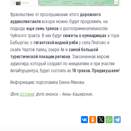
Удовольствие от прослушивания этого
дорожного
аудиоспектакля
вскоре можно будет продолжить: на
подходе
еще семь треков
о достопримечательностях
Чуйского тракта. В них будут
сюжеты о кумандинцах
и горе
Бабырган, о
гигантской водной ряби
у села Платово и
скале Чертов палец, озере Ая и
самой большой
туристической локации региона
. Законченная версия
аудиогида, который создают по инициативе и при участии
Алтайтурцентра, будет состоять из
18 треков. Предвкушаем!
Информацию подготовила Елена Михова.
Фото
izi.travel
, фото анонса – Анны Каширских.