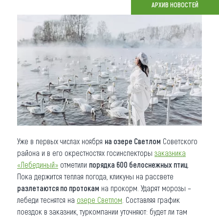
АРХИВ НОВОСТЕЙ
Что привезти (сувениры)
О регионе
Коллекция впечатлений
Другие рубрики
Уже в первых числах ноября
на озере Светлом
Советского
района и в его окрестностях госинспекторы
заказника
«Лебединый»
отметили
порядка 600 белоснежных птиц
.
Пока держится теплая погода, кликуны на рассвете
разлетаются по протокам
на прокорм. Ударят морозы –
лебеди теснятся на
озере Светлом
. Составляя график
поездок в заказник, туркомпании уточняют: будет ли там