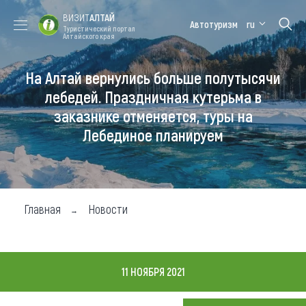
ВИЗИТ
АЛТАЙ
Автотуризм
ru
Туристический портал
Алтайского края
На Алтай вернулись больше полутысячи
Форум VISIT
Цветение
Медицинский
Алтайская
ALTAI
маральника
форум
зимовка
лебедей. Праздничная кутерьма в
заказнике отменяется, туры на
Туры
Лебединое планируем
Где побывать
Чем заняться
Где остановиться
Главная
Новости
Где поесть
Карта
11 НОЯБРЯ 2021
Новости