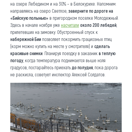
на озере Лебедином и на 30% – в Белокурихе. Напомним:
направляясь на озеро Светлое,
заверните по дороге на
«Бийскую полынью»
в пригородном поселке Молодежный.
Здесь в начале ноября уже
насчитали
около 200 лебедей
,
прилетевших на зимовку. Обустроенный спуск к
набережной Бии
позволяет покормить грациозных птиц
(корм можно купить на месте у смотрителя) и
сделать
красивые снимки
. Планируя поездку в заказник
в теплую
погоду
, когда температура поднимается выше ноля
градусов, постарайтесь приехать
до полудня
, пока дорога
не раскисла, советует инспектор Алексей Солдатов.