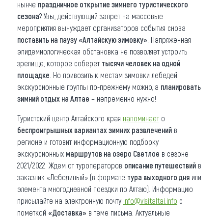
нынче
праздничное открытие зимнего туристического
сезона
? Увы, действующий запрет на массовые
мероприятия вынуждает организаторов события снова
поставить на паузу «Алтайскую зимовку»
. Напряженная
эпидемиологическая обстановка не позволяет устроить
зрелище, которое соберет
тысячи человек на одной
площадке
. Но привозить к местам зимовки лебедей
экскурсионные группы по-прежнему можно, а
планировать
зимний отдых на Алтае
– непременно нужно!
Туристский центр Алтайского края
напоминает
о
беспроигрышных вариантах зимних развлечений
в
регионе и готовит информационную подборку
экскурсионных
маршрутов на озеро Светлое
в сезоне
2021/2022. Ждем от туроператоров
описание путешествий
в
заказник «Лебединый» (в формате
тура выходного дня
или
элемента многодневной поездки по Алтаю). Информацию
присылайте на электронную почту
info@visitaltai.info
с
пометкой
«Доставка»
в теме письма. Актуальные