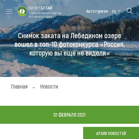
ВИЗИТ
АЛТАЙ
Автотуризм
ru
Туристический портал
Алтайского края
Снимок заката на Лебедином озере
Форум VISIT
Цветение
Медицинский
Алтайская
ALTAI
маральника
форум
зимовка
вошел в топ-10 фотоконкурса «Россия,
которую вы еще не видели»
Туры
Где побывать
Чем заняться
Главная
Новости
Где остановиться
Где поесть
01 ФЕВРАЛЯ 2021
Карта
АРХИВ НОВОСТЕЙ
Новости