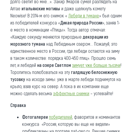
долго светит во мне...». Закир Умаров сумел разглядеть на
Алтае
итальянские мотивы
и даже щелкнуть комету
Neowise! В 2014-м его снимок «
Лебеди в тумане
» был одним
из победителей конкурса «
Дикая природа России
», заняв 1-
е место в номинации «Птицы». Тогда автор отмечал:
«Каждую секунду меняются природные
декорации из
морозного тумана
над Лебединым озером… Пожалуй, это
единственное место в России, где лебеди остаются на зиму
в таком количестве: порядка 400-450 птиц». Прошло семь
лет, и лебедей
на озере Светлом
зимует уже больше тысячи
!
Торопитесь полюбоваться на эту
галдящую белоснежную
тусовку
на исходе зимы: уже в марте лебеди поднимутся на
крыло, взяв курс на север. А пока в их компании еще
можно сделать весьма
эффектные снимки
– успевайте!
Справка
Фотогалереи
победителей
, фаворитов и номинантов
конкурса «Россия, которую вы еще не видели»
опубликованы на портале nat-geo.ru. Лучшие снимки