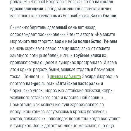
редакция «National Geographic Россия» сочла
наиболее
вдохновляющими
. Лебедей «в зимней алтайской ночи»
запечатлел книгоиздатель из Новосибирска
Закир Умаров
.
Снимок-победитель, сделанный семь лет назад,
сопровождает проникновенный текст автора: «На закате
морозного дня творится
воды и неба волшебство
. Туманы
на ночь окутывают озеро плещущихся, алых от отсвета
закатного солнца лебедей, и лишь
трубные клики
их
пронзают сгущающееся в сумерках пространство. И все в
этом крике: радость бытия, великая страсть и безмерная
тоска... Темнеет...». В
личном кабинете
Закира Умарова на
портале
nat-geo.ru
есть «
Алтайская пастораль
» и
Чарышские утесы, морозные алтайские пейзажи, кадры
уходящего алтайского лета и царственной осени: «…
Посмотрите, как солнечные лучи задерживаются по
верхушкам холмов, запутываясь в кронах деревьев и
кустов, поджигая их напоследок перед тем, когда все утонет
в сумерках. Осень делает со мной то же самое, она еще