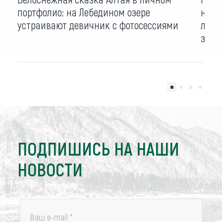
портфолио: на Лебедином озере
насч
устраивают девичник с фотосессиями
лет 
зимо
ПОДПИШИСЬ НА НАШИ
НОВОСТИ
Ваш e-mail
*